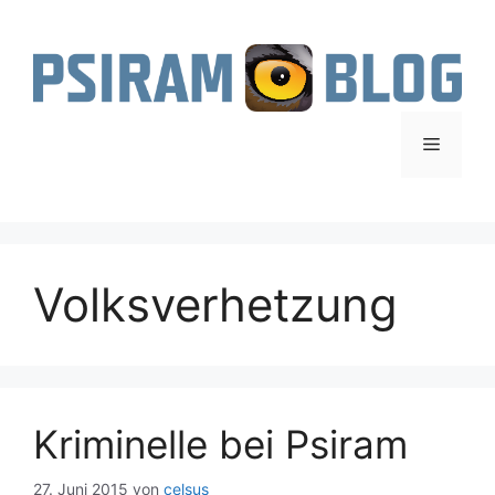
Zum
Inhalt
springen
Menü
Volksverhetzung
Kriminelle bei Psiram
27. Juni 2015
von
celsus