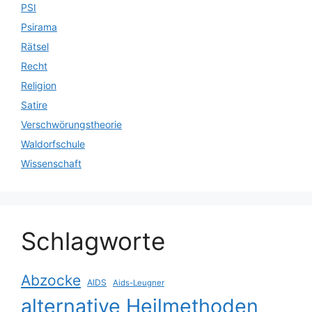
PSI
Psirama
Rätsel
Recht
Religion
Satire
Verschwörungstheorie
Waldorfschule
Wissenschaft
Schlagworte
Abzocke
AIDS
Aids-Leugner
alternative Heilmethoden