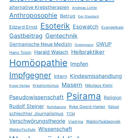
alternative Krebstherapien
Andreas Lichte
Anthroposophie
Betrug
Der Standard
Esoterik
Esowatch
Edzard Ernst
Evangelikale
Gastbeitrag
Gentechnik
GWUP
Germanische Neue Medizin
Greenpeace
Heilpraktiker
Harald Walach
Hans Tolzin
Homöopathie
Impfen
Impfgegner
Kindesmisshandlung
Intern
Masern
Nikolaus Klehr
Kreationismus
Kopp-Verlag
Psirama
Pseudowissenschaft
Religion
Rudolf Steiner
Ryke Geerd Hamer
Rätsel
Ruhrbarone
schlechter Journalismus
TCM
Verschwörungstheorie
Waldorfpädagogik
Viadrina
Wissenschaft
Waldorfschule