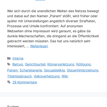
Wer sich durch die unendlichen Weiten des Netzes bewegt
und dabei auf den Namen „Psiram“ stößt, wird früher oder
später mit Unterstellungen angeblich diverser Straftaten,
Prozesse und Urteile konfrontiert. Auf anonymen
Webseiten ohne Impressum wird geraunt, es gäbe da
dunkle Machenschaften, die dringend an die Öffentlichkeit
gebracht werden müssten. Das hat uns natürlich sehr
interessiert, …
Weiterlesen
Kategorien
Interna
Schlagwörter
Betrug
,
Gerichtsurteil
,
Körperverletzung
,
Nötigung
,
Psiram
,
Scharlatanerie
,
Sexualdelikte
,
Steuerhinterziehung
,
Titelmissbrauch
,
Volksverhetzung
,
Wiki
29 Kommentare
Suchen