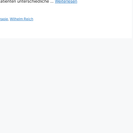
Patienten unterschiedliche …
Weiterlesen
rapie
,
Wilhelm Reich