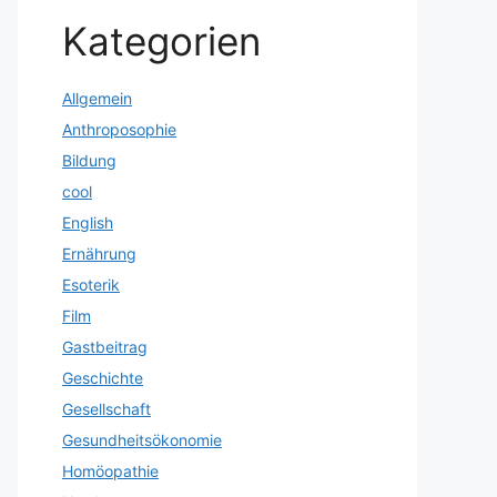
Kategorien
Allgemein
Anthroposophie
Bildung
cool
English
Ernährung
Esoterik
Film
Gastbeitrag
Geschichte
Gesellschaft
Gesundheitsökonomie
Homöopathie