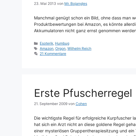
23. Mai 2013
von
Mr. Bojangles
Manchmal genügt schon ein Bild, ohne dass man we
Produktbewertungen bei Amazon, es könnte allerd
Akkumulatoren nicht ganz ernst genommen werden
Kategorien
Esoterik
,
Humbug
Schlagwörter
Amazon
,
Orgon
,
Wilhelm Reich
21 Kommentare
Erste Pfuscherregel
21. September 2009
von
Cohen
Die wichtigste Regel für erfolgreiche Kurpfuscher la
hat sich ein Arzt nicht an diese goldene Regel geh
einer mysteriösen Gruppentherapiesitzung und ein T