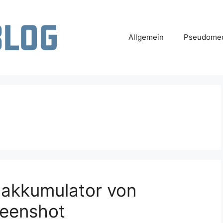
Allgemein
Pseudomed
nakkumulator von
reenshot