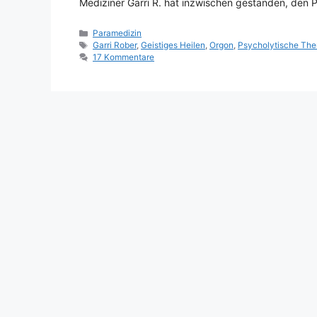
Mediziner Garri R. hat inzwischen gestanden, den 
Kategorien
Paramedizin
Schlagwörter
Garri Rober
,
Geistiges Heilen
,
Orgon
,
Psycholytische The
17 Kommentare