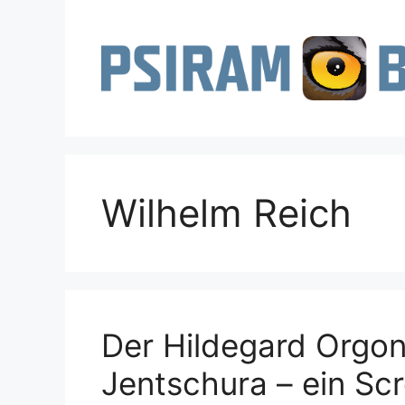
Zum
Inhalt
springen
Wilhelm Reich
Der Hildegard Orgo
Jentschura – ein Sc