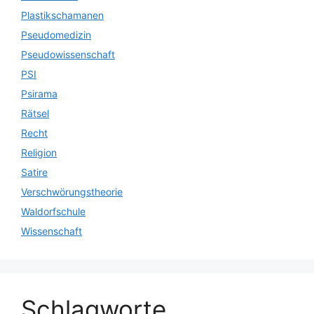
Plastikschamanen
Pseudomedizin
Pseudowissenschaft
PSI
Psirama
Rätsel
Recht
Religion
Satire
Verschwörungstheorie
Waldorfschule
Wissenschaft
Schlagworte