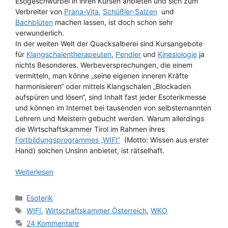
Esogeschwurbel in ihren Kursen anbieten und sich zum
Verbreiter von
Prana-Vita
,
Schüßler-Salzen
und
Bachblüten
machen lassen, ist doch schon sehr
verwunderlich.
In der weiten Welt der Quacksalberei sind Kursangebote
für
Klangschalentherapeuten
,
Pendler
und
Kinesiologie
ja
nichts Besonderes. Werbeversprechungen, die einem
vermitteln, man könne „seine eigenen inneren Kräfte
harmonisieren“ oder mittels Klangschalen „Blockaden
aufspüren und lösen“, sind Inhalt fast jeder Esoterikmesse
und können im Internet bei tausenden von selbsternannten
Lehrern und Meistern gebucht werden. Warum allerdings
die Wirtschaftskammer Tirol im Rahmen ihres
Fortbildungsprogrammes „WIFI“
(Motto: Wissen aus erster
Hand) solchen Unsinn anbietet, ist rätselhaft.
Weiterlesen
Kategorien
Esoterik
Schlagwörter
WIFI
,
Wirtschaftskammer Österreich
,
WKO
24 Kommentare