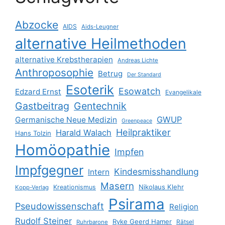
Abzocke
AIDS
Aids-Leugner
alternative Heilmethoden
alternative Krebstherapien
Andreas Lichte
Anthroposophie
Betrug
Der Standard
Esoterik
Esowatch
Edzard Ernst
Evangelikale
Gastbeitrag
Gentechnik
GWUP
Germanische Neue Medizin
Greenpeace
Heilpraktiker
Harald Walach
Hans Tolzin
Homöopathie
Impfen
Impfgegner
Kindesmisshandlung
Intern
Masern
Nikolaus Klehr
Kreationismus
Kopp-Verlag
Psirama
Pseudowissenschaft
Religion
Rudolf Steiner
Ryke Geerd Hamer
Rätsel
Ruhrbarone