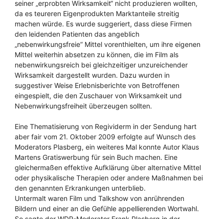
seiner „erprobten Wirksamkeit“ nicht produzieren wollten,
da es teureren Eigenprodukten Marktanteile streitig
machen würde. Es wurde suggeriert, dass diese Firmen
den leidenden Patienten das angeblich
„nebenwirkungsfreie“ Mittel vorenthielten, um ihre eigenen
Mittel weiterhin absetzen zu können, die im Film als
nebenwirkungsreich bei gleichzeitiger unzureichender
Wirksamkeit dargestellt wurden. Dazu wurden in
suggestiver Weise Erlebnisberichte von Betroffenen
eingespielt, die den Zuschauer von Wirksamkeit und
Nebenwirkungsfreiheit überzeugen sollten.
Eine Thematisierung von Regividerm in der Sendung hart
aber fair vom 21. Oktober 2009 erfolgte auf Wunsch des
Moderators Plasberg, ein weiteres Mal konnte Autor Klaus
Martens Gratiswerbung für sein Buch machen. Eine
gleichermaßen effektive Aufklärung über alternative Mittel
oder physikalische Therapien oder andere Maßnahmen bei
den genannten Erkrankungen unterblieb.
Untermalt waren Film und Talkshow von anrührenden
Bildern und einer an die Gefühle appellierenden Wortwahl.
So sagte der WDR-Moderator Frank Plasberg in der