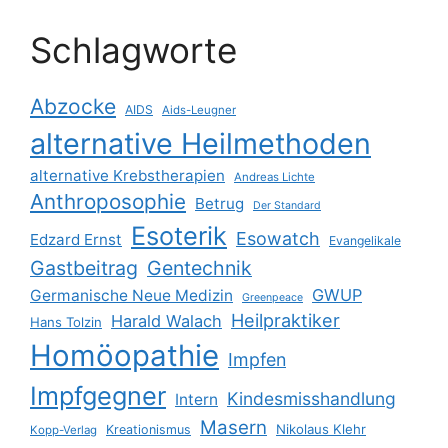
Schlagworte
Abzocke
AIDS
Aids-Leugner
alternative Heilmethoden
alternative Krebstherapien
Andreas Lichte
Anthroposophie
Betrug
Der Standard
Esoterik
Esowatch
Edzard Ernst
Evangelikale
Gastbeitrag
Gentechnik
GWUP
Germanische Neue Medizin
Greenpeace
Heilpraktiker
Harald Walach
Hans Tolzin
Homöopathie
Impfen
Impfgegner
Kindesmisshandlung
Intern
Masern
Nikolaus Klehr
Kreationismus
Kopp-Verlag