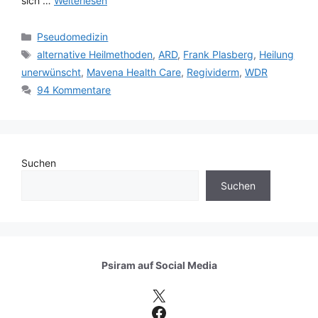
sich …
Weiterlesen
Kategorien
Pseudomedizin
Schlagwörter
alternative Heilmethoden
,
ARD
,
Frank Plasberg
,
Heilung
unerwünscht
,
Mavena Health Care
,
Regividerm
,
WDR
94 Kommentare
Suchen
Suchen
Psiram auf
Social Media
X
Facebook