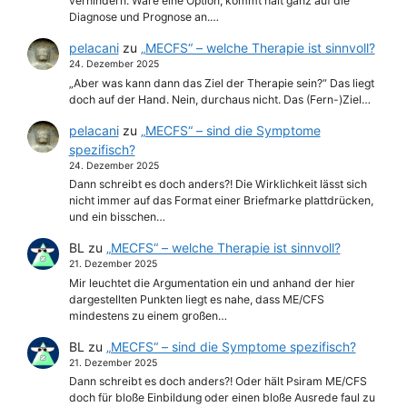
verhindern. Wäre eine Option, kommt halt ganz auf die
Diagnose und Prognose an.…
pelacani
zu
„MECFS“ – welche Therapie ist sinnvoll?
24. Dezember 2025
„Aber was kann dann das Ziel der Therapie sein?“ Das liegt
doch auf der Hand. Nein, durchaus nicht. Das (Fern-)Ziel…
pelacani
zu
„MECFS“ – sind die Symptome
spezifisch?
24. Dezember 2025
Dann schreibt es doch anders?! Die Wirklichkeit lässt sich
nicht immer auf das Format einer Briefmarke plattdrücken,
und ein bisschen…
BL
zu
„MECFS“ – welche Therapie ist sinnvoll?
21. Dezember 2025
Mir leuchtet die Argumentation ein und anhand der hier
dargestellten Punkten liegt es nahe, dass ME/CFS
mindestens zu einem großen…
BL
zu
„MECFS“ – sind die Symptome spezifisch?
21. Dezember 2025
Dann schreibt es doch anders?! Oder hält Psiram ME/CFS
doch für bloße Einbildung oder einen bloße Ausrede faul zu