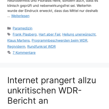
Neurodermitis und Psoriasis helfe, sondern auch, dass es
klinisch geprüft und nebenwirkungsfrei sei. Weiterhin
wurde der Eindruck erweckt, dass das Mittel nur deshalb
…
Weiterlesen
Kategorien
Paramedizin
Schlagwörter
Frank Plasberg
,
Hart aber Fair
,
Heilung unerwünscht
,
Klaus Martens
,
Programmbeschwerden beim WDR
,
Regividerm
,
Rundfunkrat WDR
7 Kommentare
Internet prangert allzu
unkritischen WDR-
Bericht an