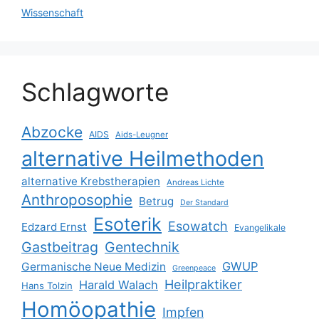
Wissenschaft
Schlagworte
Abzocke
AIDS
Aids-Leugner
alternative Heilmethoden
alternative Krebstherapien
Andreas Lichte
Anthroposophie
Betrug
Der Standard
Esoterik
Esowatch
Edzard Ernst
Evangelikale
Gastbeitrag
Gentechnik
GWUP
Germanische Neue Medizin
Greenpeace
Heilpraktiker
Harald Walach
Hans Tolzin
Homöopathie
Impfen