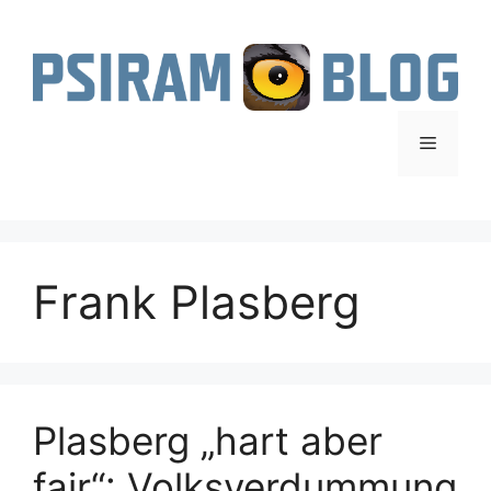
Zum
Inhalt
springen
Menü
Frank Plasberg
Plasberg „hart aber
fair“: Volksverdummung