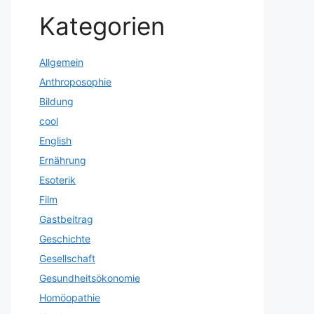
Kategorien
Allgemein
Anthroposophie
Bildung
cool
English
Ernährung
Esoterik
Film
Gastbeitrag
Geschichte
Gesellschaft
Gesundheitsökonomie
Homöopathie