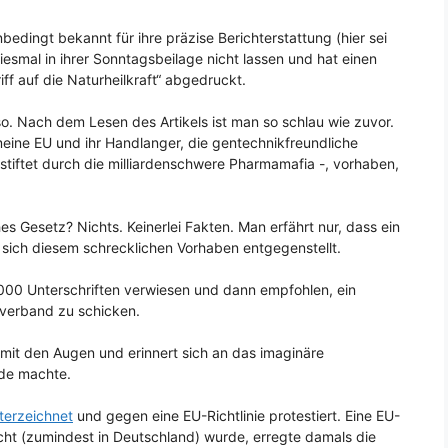
bedingt bekannt für ihre präzise Berichterstattung (hier sei
esmal in ihrer Sonntagsbeilage nicht lassen und hat einen
f auf die Naturheilkraft“ abgedruckt.
o. Nach dem Lesen des Artikels ist man so schlau wie zuvor.
emeine EU und ihr Handlanger, die gentechnikfreundliche
estiftet durch die milliardenschwere Pharmamafia -, vorhaben,
s Gesetz? Nichts. Keinerlei Fakten. Man erfährt nur, dass ein
 sich diesem schrecklichen Vorhaben entgegenstellt.
.000 Unterschriften verwiesen und dann empfohlen, ein
verband zu schicken.
 mit den Augen und erinnert sich an das imaginäre
nde machte.
terzeichnet
und gegen eine EU-Richtlinie protestiert. Eine EU-
echt (zumindest in Deutschland) wurde, erregte damals die