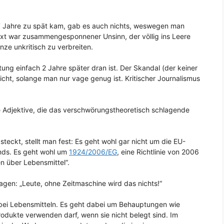
7 Jahre zu spät kam, gab es auch nichts, weswegen man
ext war zusammengesponnener Unsinn, der völlig ins Leere
nze unkritisch zu verbreiten.
tung einfach 2 Jahre später dran ist. Der Skandal (der keiner
icht, solange man nur vage genug ist. Kritischer Journalismus
e Adjektive, die das verschwörungstheoretisch schlagende
ckt, stellt man fest: Es geht wohl gar nicht um die EU-
gends. Es geht wohl um
1924/2006/EG
, eine Richtlinie von 2006
 über Lebensmittel“.
agen: „Leute, ohne Zeitmaschine wird das nichts!“
 bei Lebensmitteln. Es geht dabei um Behauptungen wie
Produkte verwenden darf, wenn sie nicht belegt sind. Im