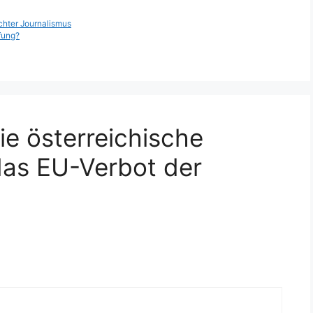
chter Journalismus
fung?
e österreichische
das EU-Verbot der