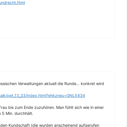
undrecht.html
hessischen Verwaltungen aktuell die Runde… konkret wird
l/talk/pet_13_33/index.html?ehkzneu=GNL5434
Frau bis zum Ende zuzuhören. Man fühlt sich wie in einer
 5 Min. durchhält.
renden Kundschaft (die wurden anscheinend aufgerufen