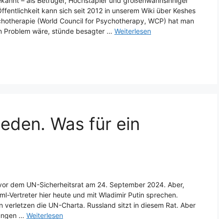
bekannt – als Betrüger, Hochstapler und größenwahnsinniger
ffentlichkeit kann sich seit 2012 in unserem Wiki über Keshes
hotherapie (World Council for Psychotherapy, WCP) hat man
ein Problem wäre, stünde besagter …
Weiterlesen
ieden. Was für ein
vor dem UN-Sicherheitsrat am 24. September 2024. Aber,
ml-Vertreter hier heute und mit Wladimir Putin sprechen.
n verletzen die UN-Charta. Russland sitzt in diesem Rat. Aber
rungen …
Weiterlesen