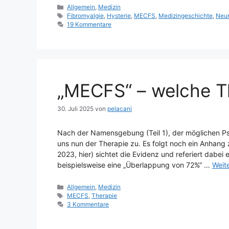
Kategorien
Allgemein
,
Medizin
Schlagwörter
Fibromyalgie
,
Hysterie
,
MECFS
,
Medizingeschichte
,
Neur
19 Kommentare
„MECFS“ – welche The
30. Juli 2025
von
pelacani
Nach der Namensgebung (Teil 1), der möglichen Ps
uns nun der Therapie zu. Es folgt noch ein Anhang 
2023, hier) sichtet die Evidenz und referiert dabei
beispielsweise eine „Überlappung von 72%“ …
Weit
Kategorien
Allgemein
,
Medizin
Schlagwörter
MECFS
,
Therapie
3 Kommentare