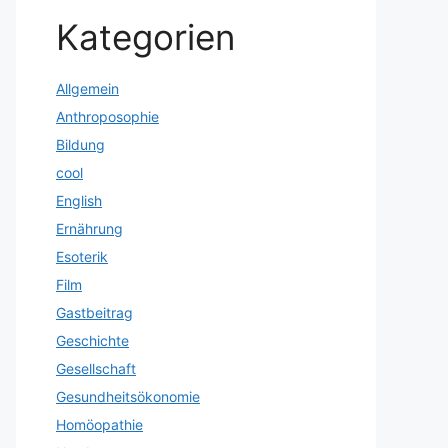
Kategorien
Allgemein
Anthroposophie
Bildung
cool
English
Ernährung
Esoterik
Film
Gastbeitrag
Geschichte
Gesellschaft
Gesundheitsökonomie
Homöopathie