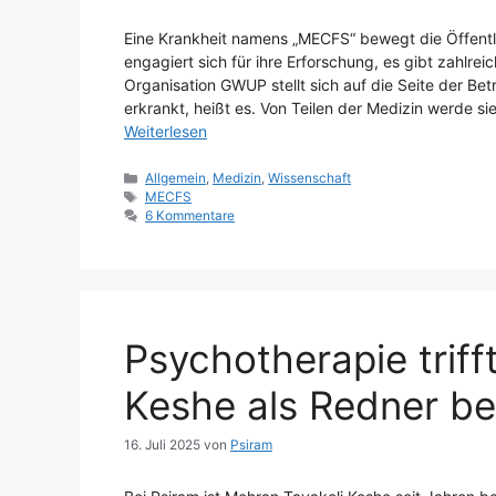
Eine Krankheit namens „MECFS“ bewegt die Öffentli
engagiert sich für ihre Erforschung, es gibt zahlre
Organisation GWUP stellt sich auf die Seite der Bet
erkrankt, heißt es. Von Teilen der Medizin werde s
Weiterlesen
Kategorien
Allgemein
,
Medizin
,
Wissenschaft
Schlagwörter
MECFS
6 Kommentare
Psychotherapie trif
Keshe als Redner b
16. Juli 2025
von
Psiram