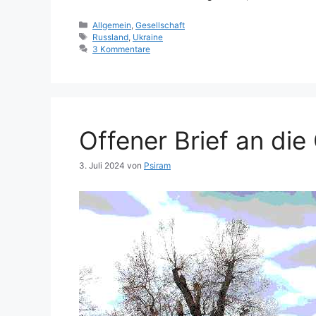
Kategorien
Allgemein
,
Gesellschaft
Schlagwörter
Russland
,
Ukraine
3 Kommentare
Offener Brief an di
3. Juli 2024
von
Psiram