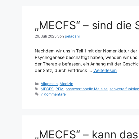
„MECFS“ – sind die
29. Juli 2025
von
pelacani
Nachdem wir uns in Teil 1 mit der Nomenklatur der 
Psychogenese beschäftigt haben, wenden wir uns nu
der Therapie befassen, ein Anhang mit der Geschich
der Satz, durch Fettdruck …
Weiterlesen
Kategorien
Allgemein
,
Medizin
Schlagwörter
MECFS
,
PEM
,
postexertionelle Malaise
,
schwere funktion
7 Kommentare
„MECFS“ – kann das