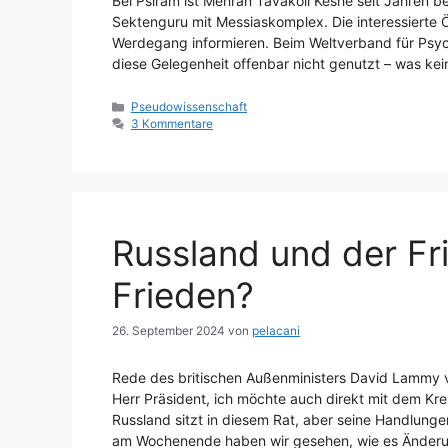
Bei Psiram ist Mehran Tavakoli Keshe seit Jahren 
Sektenguru mit Messiaskomplex. Die interessierte Ö
Werdegang informieren. Beim Weltverband für Psyc
diese Gelegenheit offenbar nicht genutzt – was k
Kategorien
Pseudowissenschaft
3 Kommentare
Russland und der Fr
Frieden?
26. September 2024
von
pelacani
Rede des britischen Außenministers David Lammy 
Herr Präsident, ich möchte auch direkt mit dem Kre
Russland sitzt in diesem Rat, aber seine Handlunge
am Wochenende haben wir gesehen, wie es Ände