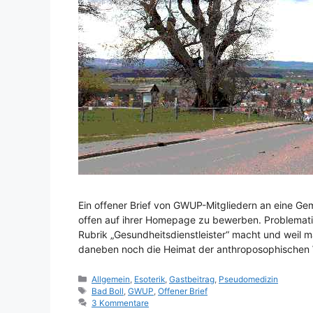
Ein offener Brief von GWUP-Mitgliedern an eine Ge
offen auf ihrer Homepage zu bewerben. Problematis
Rubrik „Gesundheitsdienstleister“ macht und weil ma
daneben noch die Heimat der anthroposophischen 
Kategorien
Allgemein
,
Esoterik
,
Gastbeitrag
,
Pseudomedizin
Schlagwörter
Bad Boll
,
GWUP
,
Offener Brief
3 Kommentare