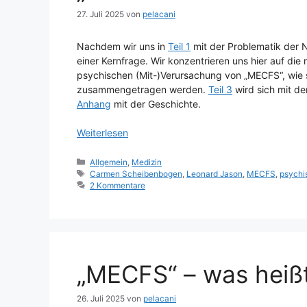
27. Juli 2025
von
pelacani
Nachdem wir uns in
Teil 1
mit der Problematik der
einer Kernfrage. Wir konzentrieren uns hier auf di
psychischen (Mit-)Verursachung von „MECFS“, wi
zusammengetragen werden.
Teil 3
wird sich mit d
Anhang
mit der Geschichte.
Weiterlesen
Kategorien
Allgemein
,
Medizin
Schlagwörter
Carmen Scheibenbogen
,
Leonard Jason
,
MECFS
,
psychi
2 Kommentare
„MECFS“ – was heiß
26. Juli 2025
von
pelacani