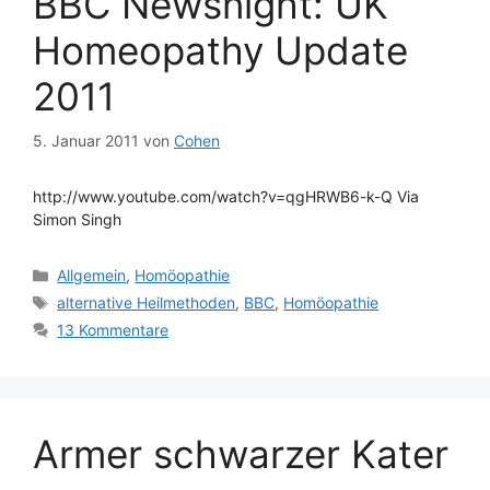
BBC Newsnight: UK
Homeopathy Update
2011
5. Januar 2011
von
Cohen
http://www.youtube.com/watch?v=qgHRWB6-k-Q Via
Simon Singh
Kategorien
Allgemein
,
Homöopathie
Schlagwörter
alternative Heilmethoden
,
BBC
,
Homöopathie
13 Kommentare
Armer schwarzer Kater