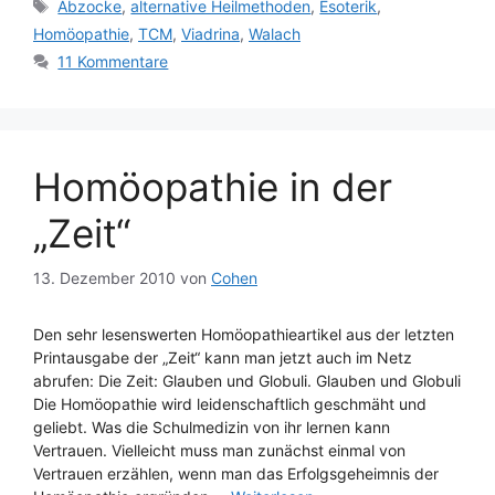
Schlagwörter
Abzocke
,
alternative Heilmethoden
,
Esoterik
,
Homöopathie
,
TCM
,
Viadrina
,
Walach
11 Kommentare
Homöopathie in der
„Zeit“
13. Dezember 2010
von
Cohen
Den sehr lesenswerten Homöopathieartikel aus der letzten
Printausgabe der „Zeit“ kann man jetzt auch im Netz
abrufen: Die Zeit: Glauben und Globuli. Glauben und Globuli
Die Homöopathie wird leidenschaftlich geschmäht und
geliebt. Was die Schulmedizin von ihr lernen kann
Vertrauen. Vielleicht muss man zunächst einmal von
Vertrauen erzählen, wenn man das Erfolgsgeheimnis der