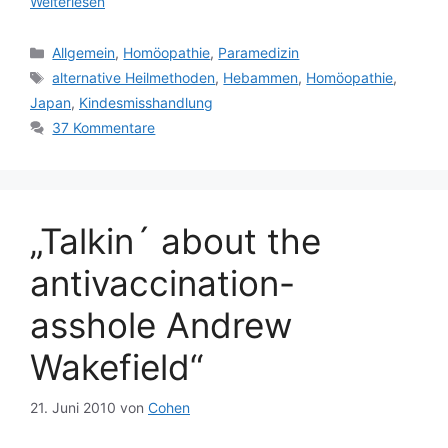
Weiterlesen
Kategorien
Allgemein
,
Homöopathie
,
Paramedizin
Schlagwörter
alternative Heilmethoden
,
Hebammen
,
Homöopathie
,
Japan
,
Kindesmisshandlung
37 Kommentare
„Talkin´ about the
antivaccination-
asshole Andrew
Wakefield“
21. Juni 2010
von
Cohen