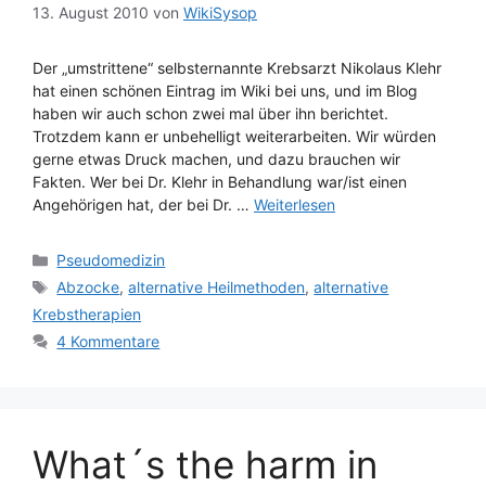
13. August 2010
von
WikiSysop
Der „umstrittene“ selbsternannte Krebsarzt Nikolaus Klehr
hat einen schönen Eintrag im Wiki bei uns, und im Blog
haben wir auch schon zwei mal über ihn berichtet.
Trotzdem kann er unbehelligt weiterarbeiten. Wir würden
gerne etwas Druck machen, und dazu brauchen wir
Fakten. Wer bei Dr. Klehr in Behandlung war/ist einen
Angehörigen hat, der bei Dr. …
Weiterlesen
Kategorien
Pseudomedizin
Schlagwörter
Abzocke
,
alternative Heilmethoden
,
alternative
Krebstherapien
4 Kommentare
What´s the harm in