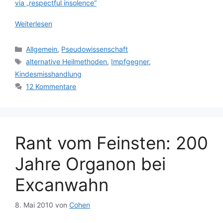
via „respectful insolence“
Weiterlesen
Kategorien
Allgemein
,
Pseudowissenschaft
Schlagwörter
alternative Heilmethoden
,
Impfgegner
,
Kindesmisshandlung
12 Kommentare
Rant vom Feinsten: 200
Jahre Organon bei
Excanwahn
8. Mai 2010
von
Cohen