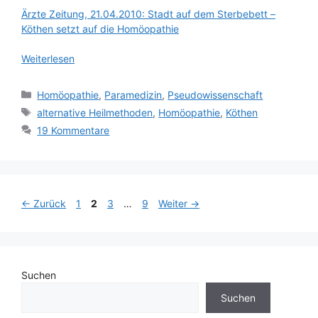
Ärzte Zeitung, 21.04.2010: Stadt auf dem Sterbebett –
Köthen setzt auf die Homöopathie
Weiterlesen
Kategorien
Homöopathie
,
Paramedizin
,
Pseudowissenschaft
Schlagwörter
alternative Heilmethoden
,
Homöopathie
,
Köthen
19 Kommentare
Seite
Seite
Seite
Seite
←
Zurück
1
2
3
…
9
Weiter
→
Suchen
Suchen