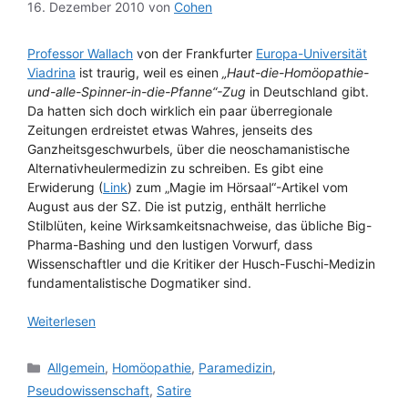
16. Dezember 2010
von
Cohen
Professor Wallach
von der Frankfurter
Europa-Universität
Viadrina
ist traurig, weil es einen
„Haut-die-Homöopathie-
und-alle-Spinner-in-die-Pfanne“-Zug
in Deutschland gibt.
Da hatten sich doch wirklich ein paar überregionale
Zeitungen erdreistet etwas Wahres, jenseits des
Ganzheitsgeschwurbels, über die neoschamanistische
Alternativheulermedizin zu schreiben. Es gibt eine
Erwiderung (
Link
) zum „Magie im Hörsaal“-Artikel vom
August aus der SZ. Die ist putzig, enthält herrliche
Stilblüten, keine Wirksamkeitsnachweise, das übliche Big-
Pharma-Bashing und den lustigen Vorwurf, dass
Wissenschaftler und die Kritiker der Husch-Fuschi-Medizin
fundamentalistische Dogmatiker sind.
Weiterlesen
Kategorien
Allgemein
,
Homöopathie
,
Paramedizin
,
Pseudowissenschaft
,
Satire