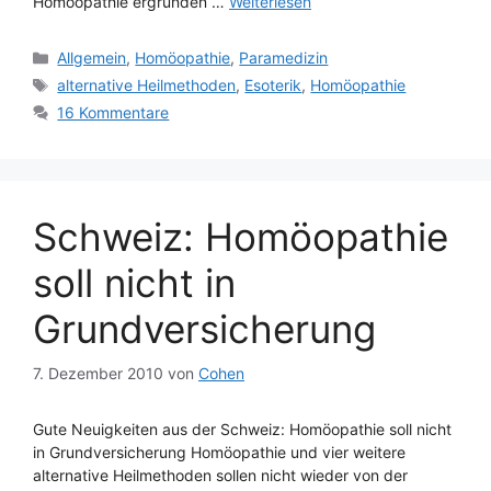
Homöopathie ergründen …
Weiterlesen
Kategorien
Allgemein
,
Homöopathie
,
Paramedizin
Schlagwörter
alternative Heilmethoden
,
Esoterik
,
Homöopathie
16 Kommentare
Schweiz: Homöopathie
soll nicht in
Grundversicherung
7. Dezember 2010
von
Cohen
Gute Neuigkeiten aus der Schweiz: Homöopathie soll nicht
in Grundversicherung Homöopathie und vier weitere
alternative Heilmethoden sollen nicht wieder von der