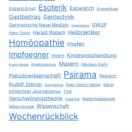
Esoterik
Esowatch
Edzard Ernst
Evangelikale
Gastbeitrag
Gentechnik
GWUP
Germanische Neue Medizin
Greenpeace
Heilpraktiker
Harald Walach
Hans Tolzin
Homöopathie
Impfen
Impfgegner
Kindesmisshandlung
Intern
Masern
Nikolaus Klehr
Kreationismus
Kopp-Verlag
Psirama
Pseudowissenschaft
Religion
Rudolf Steiner
Ryke Geerd Hamer
Rätsel
Ruhrbarone
schlechter Journalismus
TCM
Verschwörungstheorie
Waldorfpädagogik
Viadrina
Wissenschaft
Waldorfschule
Wochenrückblick