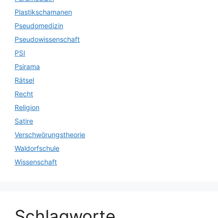
Plastikschamanen
Pseudomedizin
Pseudowissenschaft
PSI
Psirama
Rätsel
Recht
Religion
Satire
Verschwörungstheorie
Waldorfschule
Wissenschaft
Schlagworte