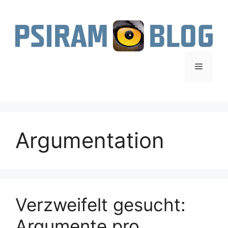
Zum
Inhalt
springen
Menü
Argumentation
Verzweifelt gesucht:
Argumente pro