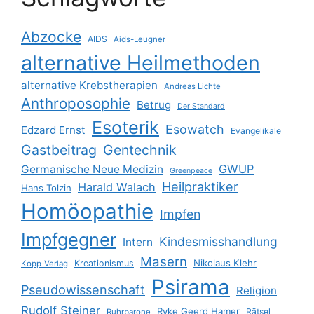
Abzocke
AIDS
Aids-Leugner
alternative Heilmethoden
alternative Krebstherapien
Andreas Lichte
Anthroposophie
Betrug
Der Standard
Esoterik
Esowatch
Edzard Ernst
Evangelikale
Gastbeitrag
Gentechnik
GWUP
Germanische Neue Medizin
Greenpeace
Heilpraktiker
Harald Walach
Hans Tolzin
Homöopathie
Impfen
Impfgegner
Kindesmisshandlung
Intern
Masern
Nikolaus Klehr
Kreationismus
Kopp-Verlag
Psirama
Pseudowissenschaft
Religion
Rudolf Steiner
Ryke Geerd Hamer
Rätsel
Ruhrbarone