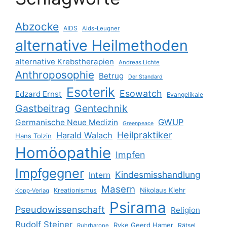
Abzocke
AIDS
Aids-Leugner
alternative Heilmethoden
alternative Krebstherapien
Andreas Lichte
Anthroposophie
Betrug
Der Standard
Esoterik
Esowatch
Edzard Ernst
Evangelikale
Gastbeitrag
Gentechnik
GWUP
Germanische Neue Medizin
Greenpeace
Heilpraktiker
Harald Walach
Hans Tolzin
Homöopathie
Impfen
Impfgegner
Kindesmisshandlung
Intern
Masern
Nikolaus Klehr
Kreationismus
Kopp-Verlag
Psirama
Pseudowissenschaft
Religion
Rudolf Steiner
Ryke Geerd Hamer
Rätsel
Ruhrbarone