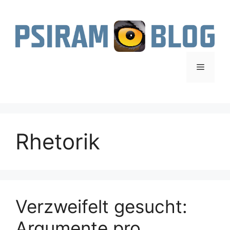
Zum
Inhalt
springen
Menü
Rhetorik
Verzweifelt gesucht:
Argumente pro