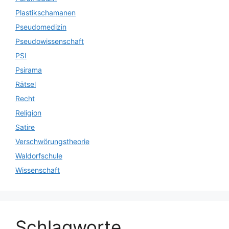
Plastikschamanen
Pseudomedizin
Pseudowissenschaft
PSI
Psirama
Rätsel
Recht
Religion
Satire
Verschwörungstheorie
Waldorfschule
Wissenschaft
Schlagworte