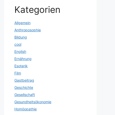
Kategorien
Allgemein
Anthroposophie
Bildung
cool
English
Ernährung
Esoterik
Film
Gastbeitrag
Geschichte
Gesellschaft
Gesundheitsökonomie
Homöopathie