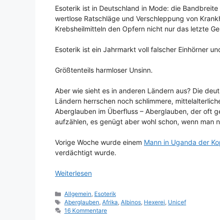
Esoterik ist in Deutschland in Mode: die Bandbreite
wertlose Ratschläge und Verschleppung von Krankhe
Krebsheilmitteln den Opfern nicht nur das letzte G
Esoterik ist ein Jahrmarkt voll falscher Einhörner 
Größtenteils harmloser Unsinn.
Aber wie sieht es in anderen Ländern aus? Die deutsc
Ländern herrschen noch schlimmere, mittelalterlich
Aberglauben im Überfluss – Aberglauben, der oft g
aufzählen, es genügt aber wohl schon, wenn man n
Vorige Woche wurde einem
Mann in Uganda der Ko
verdächtigt wurde.
Weiterlesen
Kategorien
Allgemein
,
Esoterik
Schlagwörter
Aberglauben
,
Afrika
,
Albinos
,
Hexerei
,
Unicef
16 Kommentare