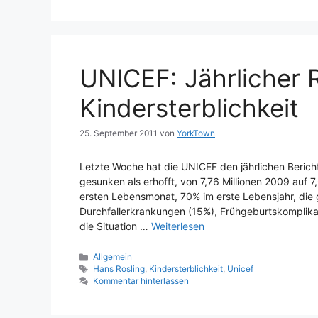
UNICEF: Jährlicher 
Kindersterblichkeit
25. September 2011
von
YorkTown
Letzte Woche hat die UNICEF den jährlichen Bericht z
gesunken als erhofft, von 7,76 Millionen 2009 auf 7
ersten Lebensmonat, 70% im erste Lebensjahr, die 
Durchfallerkrankungen (15%), Frühgeburtskomplika
die Situation …
Weiterlesen
Kategorien
Allgemein
Schlagwörter
Hans Rosling
,
Kindersterblichkeit
,
Unicef
Kommentar hinterlassen