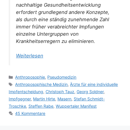
nachhaltige Gesundheitsentwicklung
erfordert grundlegend andere Konzepte,
als durch eine ständig zunehmende Zahl
immer früher verabreichter Impfungen
einzelne Untergruppen von
Krankheitserregern zu eliminieren.
Weiterlesen
Kategorien
Anthroposophie
,
Pseudomedizin
Schlagwörter
Anthroposophische Medizin
,
Ärzte für eine individuelle
Impfentscheidung
,
Christoph Tauz
,
Georg Soldner
,
Impfgegner
,
Martin Hirte
,
Masern
,
Stefan Schmidt-
Troschke
,
Steffen Rabe
,
Wuppertaler Manifest
45 Kommentare