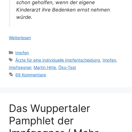
schon geholfen, wenn der eigene
Kinderarzt ihre Bedenken ernst nehmen
würde.
Weiterlesen
Kategorien
Impfen
Schlagwörter
Ärzte für eine individuelle Impfentscheidung
,
Impfen
,
Impfgegner
,
Martin Hirte
,
Öko-Test
69 Kommentare
Das Wuppertaler
Pamphlet der