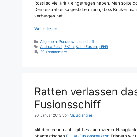
Rossi so viel Kritik eingetragen haben. Man sollte 
Demonstration so gestalten kann, dass Kritiker ni
verbergen hat …
Weiterlesen
Kategorien
Allgemein
,
Pseudowissenschaft
Schlagwörter
Andrea Rossi
,
E-Cat
,
Kalte Fusion
,
LENR
20 Kommentare
Ratten verlassen da
Fusionsschiff
20. Januar 2013
von
Mr. Bojangles
Mit dem neuen Jahr gibt es auch wieder Neuigkeite
phantastischen
E-Cat-Fusionsreaktor
. Erinnern wir