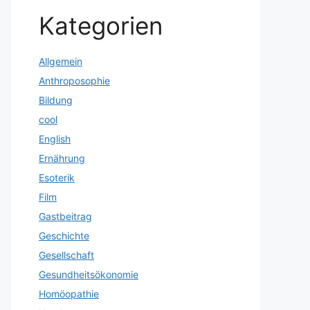
Kategorien
Allgemein
Anthroposophie
Bildung
cool
English
Ernährung
Esoterik
Film
Gastbeitrag
Geschichte
Gesellschaft
Gesundheitsökonomie
Homöopathie