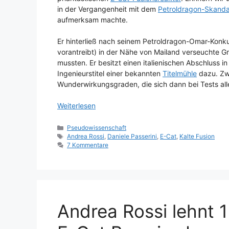
in der Vergangenheit mit dem
Petroldragon-Skanda
aufmerksam machte.
Er hinterließ nach seinem Petroldragon-Omar-Konkur
vorantreibt) in der Nähe von Mailand verseuchte G
mussten. Er besitzt einen italienischen Abschluss i
Ingenieurstitel einer bekannten
Titelmühle
dazu. Zwi
Wunderwirkungsgraden, die sich dann bei Tests aller
Weiterlesen
Kategorien
Pseudowissenschaft
Schlagwörter
Andrea Rossi
,
Daniele Passerini
,
E-Cat
,
Kalte Fusion
7 Kommentare
Andrea Rossi lehnt 1 