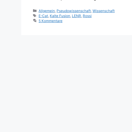
Kategorien
Allgemein
,
Pseudowissenschaft
,
Wissenschaft
Schlagwörter
E-Cat
,
Kalte Fusion
,
LENR
,
Rossi
5 Kommentare