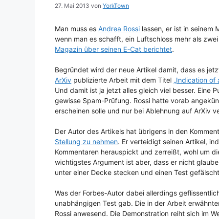
27. Mai 2013
von
YorkTown
Man muss es
Andrea Rossi
lassen, er ist in seinem
wenn man es schafft, ein Luftschloss mehr als zwe
Magazin über seinen E-Cat berichtet
.
Begründet wird der neue Artikel damit, dass es jet
ArXiv
publizierte Arbeit mit dem Titel
„Indication of
Und damit ist ja jetzt alles gleich viel besser. Eine 
gewisse Spam-Prüfung. Rossi hatte vorab angekünd
erscheinen solle und nur bei Ablehnung auf ArXiv ve
Der Autor des Artikels hat übrigens in den Komment
Stellung zu nehmen
. Er verteidigt seinen Artikel,
Kommentaren herauspickt und zerreißt, wohl um di
wichtigstes Argument ist aber, dass er nicht glaube
unter einer Decke stecken und einen Test gefälsch
Was der Forbes-Autor dabei allerdings geflissentlic
unabhängigen Test gab. Die in der Arbeit erwähnte
Rossi anwesend. Die Demonstration reiht sich im Wes