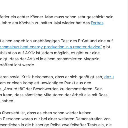
 Metier ein echter Könner. Man muss schon sehr geschickt sein,
i Jahre am Köcheln zu halten. Mal wieder hat das
Forbes
zt einen angeblich unabhängigen Test des E-Cat und eine auf
 anomalous heat energy production in a reactor device“
gibt.
Publikation auf ArXiv ist jedem möglich, es gibt nur eine
igt, dass der Artikel in einem renommierten Magazin
röffentlicht werde.
aren soviel Kritik bekommen, dass er sich genötigt sah,
dazu
 indem er einen komplett unwichtigen Punkt aus den
e „Absurdität“ der Beschwerden zu demonstrieren. Sein
n kann, dass sämtliche Mitautoren der Arbeit alle mit Rossi
t haben.
h übersieht ist, dass es eben schon wieder keinen
n Personen waren nur bei einer weiteren Demonstration von
entlichen in die bisherige Reihe zweifelhafter Tests ein, die