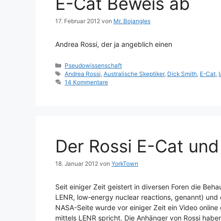
E-Cat Beweis ab
17. Februar 2012
von
Mr. Bojangles
Andrea Rossi, der ja angeblich einen
Kategorien
Pseudowissenschaft
Schlagwörter
Andrea Rossi
,
Australische Skeptiker
,
Dick Smith
,
E-Cat
,
14 Kommentare
Der Rossi E-Cat und
18. Januar 2012
von
YorkTown
Seit einiger Zeit geistert in diversen Foren die B
LENR, low-energy nuclear reactions, genannt) und 
NASA-Seite wurde vor einiger Zeit ein Video online
mittels LENR spricht. Die Anhänger von Rossi hab