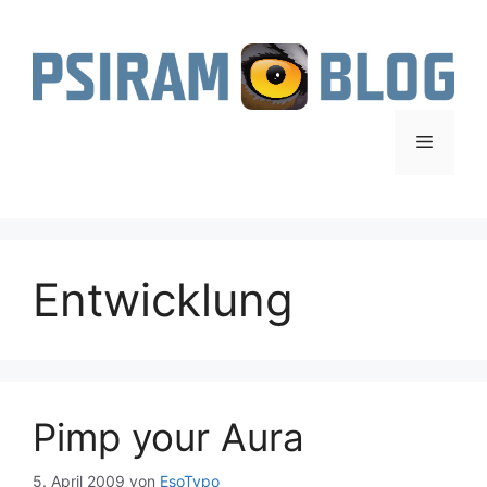
Zum
Inhalt
springen
Menü
Entwicklung
Pimp your Aura
5. April 2009
von
EsoTypo