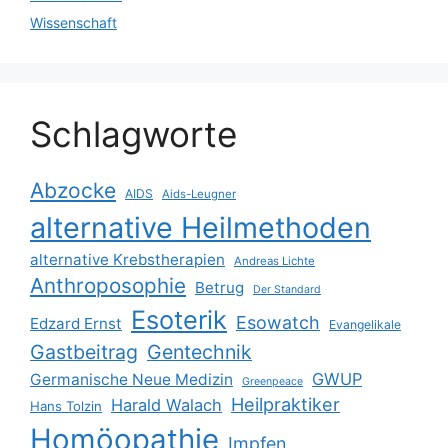
Wissenschaft
Schlagworte
Abzocke
AIDS
Aids-Leugner
alternative Heilmethoden
alternative Krebstherapien
Andreas Lichte
Anthroposophie
Betrug
Der Standard
Esoterik
Esowatch
Edzard Ernst
Evangelikale
Gastbeitrag
Gentechnik
GWUP
Germanische Neue Medizin
Greenpeace
Heilpraktiker
Harald Walach
Hans Tolzin
Homöopathie
Impfen