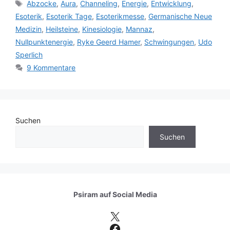
Schlagwörter
Abzocke
,
Aura
,
Channeling
,
Energie
,
Entwicklung
,
Esoterik
,
Esoterik Tage
,
Esoterikmesse
,
Germanische Neue
Medizin
,
Heilsteine
,
Kinesiologie
,
Mannaz
,
Nullpunktenergie
,
Ryke Geerd Hamer
,
Schwingungen
,
Udo
Sperlich
9 Kommentare
Suchen
Suchen
Psiram auf
Social Media
X
Facebook