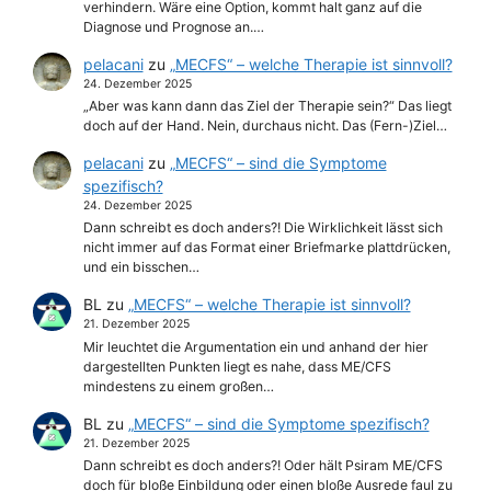
verhindern. Wäre eine Option, kommt halt ganz auf die
Diagnose und Prognose an.…
pelacani
zu
„MECFS“ – welche Therapie ist sinnvoll?
24. Dezember 2025
„Aber was kann dann das Ziel der Therapie sein?“ Das liegt
doch auf der Hand. Nein, durchaus nicht. Das (Fern-)Ziel…
pelacani
zu
„MECFS“ – sind die Symptome
spezifisch?
24. Dezember 2025
Dann schreibt es doch anders?! Die Wirklichkeit lässt sich
nicht immer auf das Format einer Briefmarke plattdrücken,
und ein bisschen…
BL
zu
„MECFS“ – welche Therapie ist sinnvoll?
21. Dezember 2025
Mir leuchtet die Argumentation ein und anhand der hier
dargestellten Punkten liegt es nahe, dass ME/CFS
mindestens zu einem großen…
BL
zu
„MECFS“ – sind die Symptome spezifisch?
21. Dezember 2025
Dann schreibt es doch anders?! Oder hält Psiram ME/CFS
doch für bloße Einbildung oder einen bloße Ausrede faul zu