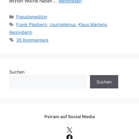
letzten Woche haben …
Weiterlesen
Kategorien
Pseudomedizin
Schlagwörter
Frank Plasberg
,
Journalismus
,
Klaus Martens
,
Regividerm
36 Kommentare
Suchen
Suchen
Psiram auf
Social Media
X
Facebook