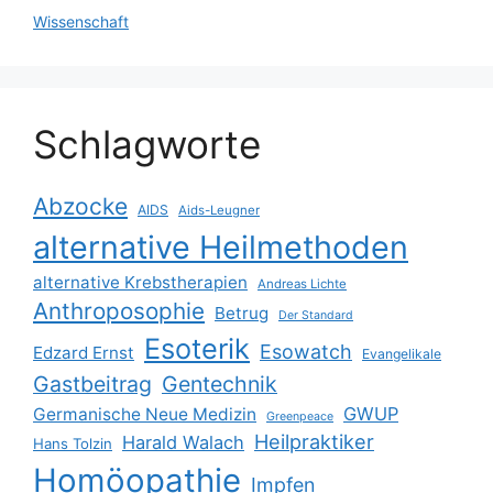
Wissenschaft
Schlagworte
Abzocke
AIDS
Aids-Leugner
alternative Heilmethoden
alternative Krebstherapien
Andreas Lichte
Anthroposophie
Betrug
Der Standard
Esoterik
Esowatch
Edzard Ernst
Evangelikale
Gastbeitrag
Gentechnik
GWUP
Germanische Neue Medizin
Greenpeace
Heilpraktiker
Harald Walach
Hans Tolzin
Homöopathie
Impfen