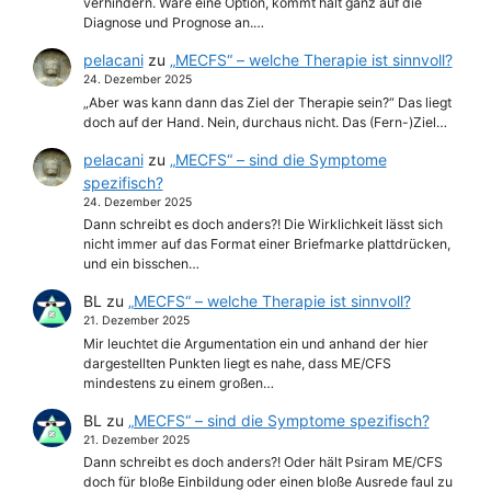
verhindern. Wäre eine Option, kommt halt ganz auf die
Diagnose und Prognose an.…
pelacani
zu
„MECFS“ – welche Therapie ist sinnvoll?
24. Dezember 2025
„Aber was kann dann das Ziel der Therapie sein?“ Das liegt
doch auf der Hand. Nein, durchaus nicht. Das (Fern-)Ziel…
pelacani
zu
„MECFS“ – sind die Symptome
spezifisch?
24. Dezember 2025
Dann schreibt es doch anders?! Die Wirklichkeit lässt sich
nicht immer auf das Format einer Briefmarke plattdrücken,
und ein bisschen…
BL
zu
„MECFS“ – welche Therapie ist sinnvoll?
21. Dezember 2025
Mir leuchtet die Argumentation ein und anhand der hier
dargestellten Punkten liegt es nahe, dass ME/CFS
mindestens zu einem großen…
BL
zu
„MECFS“ – sind die Symptome spezifisch?
21. Dezember 2025
Dann schreibt es doch anders?! Oder hält Psiram ME/CFS
doch für bloße Einbildung oder einen bloße Ausrede faul zu