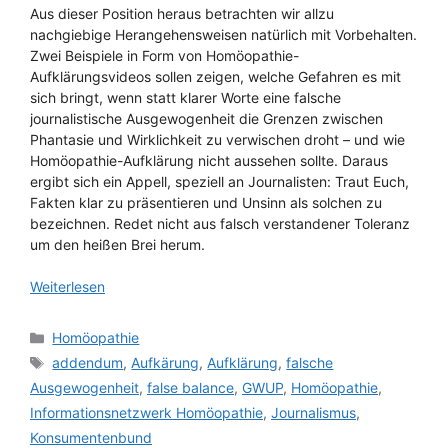
Aus dieser Position heraus betrachten wir allzu
nachgiebige Herangehensweisen natürlich mit Vorbehalten.
Zwei Beispiele in Form von Homöopathie-
Aufklärungsvideos sollen zeigen, welche Gefahren es mit
sich bringt, wenn statt klarer Worte eine falsche
journalistische Ausgewogenheit die Grenzen zwischen
Phantasie und Wirklichkeit zu verwischen droht – und wie
Homöopathie-Aufklärung nicht aussehen sollte. Daraus
ergibt sich ein Appell, speziell an Journalisten: Traut Euch,
Fakten klar zu präsentieren und Unsinn als solchen zu
bezeichnen. Redet nicht aus falsch verstandener Toleranz
um den heißen Brei herum.
Weiterlesen
Kategorien
Homöopathie
Schlagwörter
addendum
,
Aufkärung
,
Aufklärung
,
falsche
Ausgewogenheit
,
false balance
,
GWUP
,
Homöopathie
,
Informationsnetzwerk Homöopathie
,
Journalismus
,
Konsumentenbund