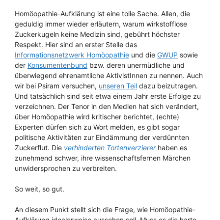
Homöopathie-Aufklärung ist eine tolle Sache. Allen, die
geduldig immer wieder erläutern, warum wirkstofflose
Zuckerkugeln keine Medizin sind, gebührt höchster
Respekt. Hier sind an erster Stelle das
Informationsnetzwerk Homöopathie
und die
GWUP
sowie
der
Konsumentenbund
bzw. deren unermüdliche und
überwiegend ehrenamtliche AktivistInnen zu nennen. Auch
wir bei Psiram versuchen,
unseren Teil
dazu beizutragen.
Und tatsächlich sind seit etwa einem Jahr erste Erfolge zu
verzeichnen. Der Tenor in den Medien hat sich verändert,
über Homöopathie wird kritischer berichtet, (echte)
Experten dürfen sich zu Wort melden, es gibt sogar
politische Aktivitäten zur Eindämmung der verdünnten
Zuckerflut. Die
verhinderten Tortenverzierer
haben es
zunehmend schwer, ihre wissenschaftsfernen Märchen
unwidersprochen zu verbreiten.
So weit, so gut.
An diesem Punkt stellt sich die Frage, wie Homöopathie-
Aufklärung idealerweise aussehen soll. Muss es die harte