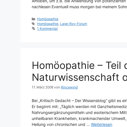
Amöben, um z.B. die Anwendung von potenzierten R
nachlesen Eventuell muss morgen bei meinem Soh
Kategorien
Homöopathie
Schlagwörter
Homöopathie
,
Lage-Roy-Forum
1 Kommentar
Homöopathie – Teil 
Naturwissenschaft
11. März 2008
von
Rincewind
Bei „Kritisch Gedacht – Der Wissensblog“ gibt es e
Er beginnt mit: „Täglich werden mit Ganzheitsmedi
Nahrungsergänzungsmitteln und esoterischem Mitt
unheilbaren Krankheiten, krankmachender Umwelt, 
Heilung von chronischen und …
Weiterlesen