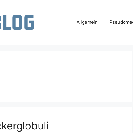
Allgemein
Pseudomed
kerglobuli