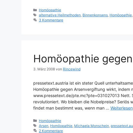
Kategorien
Homöopathie
Schlagwörter
alternative Heilmethoden
,
Binnenkonsens
,
Homöopathie
3 Kommentare
Homöopathie gegen 
3. März 2008
von
Rincewind
pressetext.austria ist ein steter Quell unterhaltsa
Homöopathie gegen Arsenvergiftung wirkt, indem m
www.pressetext.de/pte.mc?pte=031027013 Nett. Sc
revolutioniert. Wo bleiben die Nobelpreise? Seriös
findet man bestimmt was, wenn man …
Weiterlesen
Kategorien
Homöopathie
Schlagwörter
Arsen
,
Homöopathie
,
Michaela Monschein
,
pressetext.au
2 Kommentare