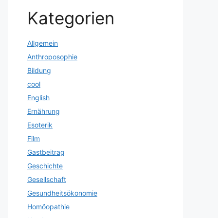
Kategorien
Allgemein
Anthroposophie
Bildung
cool
English
Ernährung
Esoterik
Film
Gastbeitrag
Geschichte
Gesellschaft
Gesundheitsökonomie
Homöopathie