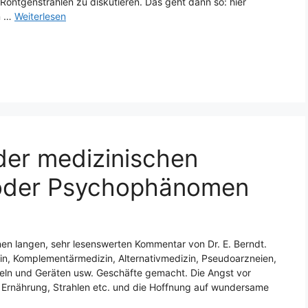
öntgenstrahlen zu diskutieren. Das geht dann so: hier
n …
Weiterlesen
der medizinischen
 oder Psychophänomen
inen langen, sehr lesenswerten Kommentar von Dr. E. Berndt.
zin, Komplementärmedizin, Alternativmedizin, Pseudoarzneien,
eln und Geräten usw. Geschäfte gemacht. Die Angst vor
Ernährung, Strahlen etc. und die Hoffnung auf wundersame