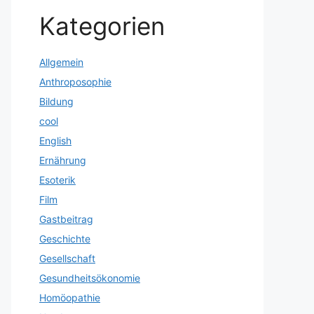
Kategorien
Allgemein
Anthroposophie
Bildung
cool
English
Ernährung
Esoterik
Film
Gastbeitrag
Geschichte
Gesellschaft
Gesundheitsökonomie
Homöopathie