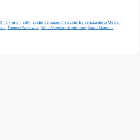
Chris French
,
EBM
,
Evidence based medicine
,
Evidenzbasierte Medizin
,
ien
,
Tomasz Witkowski
,
Welt-Skeptiker-Konferenz
,
World Skeptics