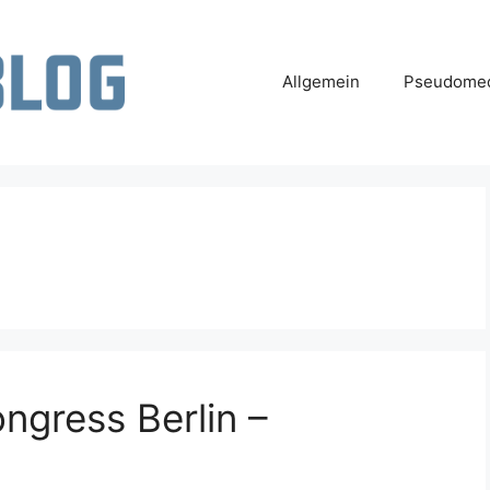
Allgemein
Pseudomed
ngress Berlin –