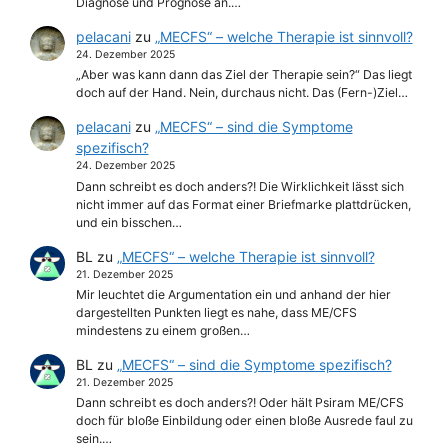
Diagnose und Prognose an.…
pelacani
zu
„MECFS“ – welche Therapie ist sinnvoll?
24. Dezember 2025
„Aber was kann dann das Ziel der Therapie sein?“ Das liegt
doch auf der Hand. Nein, durchaus nicht. Das (Fern-)Ziel…
pelacani
zu
„MECFS“ – sind die Symptome
spezifisch?
24. Dezember 2025
Dann schreibt es doch anders?! Die Wirklichkeit lässt sich
nicht immer auf das Format einer Briefmarke plattdrücken,
und ein bisschen…
BL
zu
„MECFS“ – welche Therapie ist sinnvoll?
21. Dezember 2025
Mir leuchtet die Argumentation ein und anhand der hier
dargestellten Punkten liegt es nahe, dass ME/CFS
mindestens zu einem großen…
BL
zu
„MECFS“ – sind die Symptome spezifisch?
21. Dezember 2025
Dann schreibt es doch anders?! Oder hält Psiram ME/CFS
doch für bloße Einbildung oder einen bloße Ausrede faul zu
sein.…