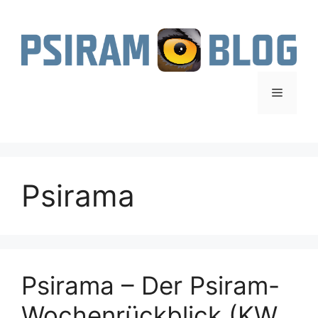
Zum
Inhalt
springen
Menü
Psirama
Psirama – Der Psiram-
Wochenrückblick (KW