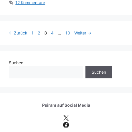
12 Kommentare
Seite
Seite
Seite
Seite
Seite
←
Zurück
1
2
3
4
…
10
Weiter
→
Suchen
Suchen
Psiram auf
Social Media
X
Facebook