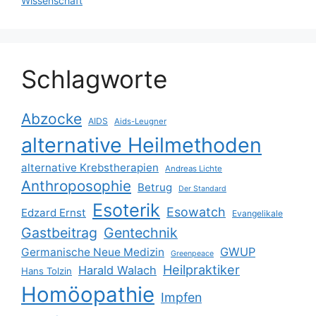
Wissenschaft
Schlagworte
Abzocke
AIDS
Aids-Leugner
alternative Heilmethoden
alternative Krebstherapien
Andreas Lichte
Anthroposophie
Betrug
Der Standard
Esoterik
Esowatch
Edzard Ernst
Evangelikale
Gastbeitrag
Gentechnik
GWUP
Germanische Neue Medizin
Greenpeace
Heilpraktiker
Harald Walach
Hans Tolzin
Homöopathie
Impfen