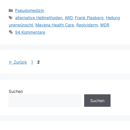
Kategorien
Pseudomedizin
Schlagwörter
alternative Heilmethoden
,
ARD
,
Frank Plasberg
,
Heilung
unerwünscht
,
Mavena Health Care
,
Regividerm
,
WDR
94 Kommentare
Seite
Seite
←
Zurück
1
2
Suchen
Suchen