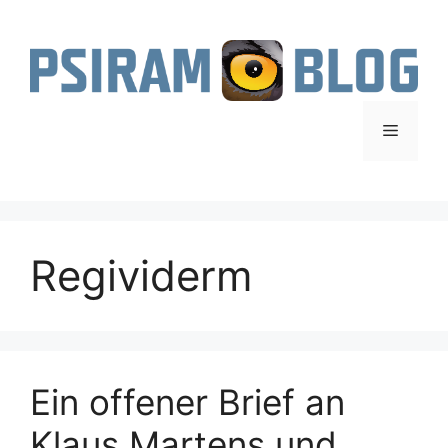
Zum
Inhalt
springen
Menü
Regividerm
Ein offener Brief an
Klaus Martens und