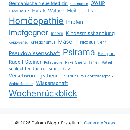
GWUP
Germanische Neue Medizin
Greenpeace
Heilpraktiker
Harald Walach
Hans Tolzin
Homöopathie
Impfen
Impfgegner
Kindesmisshandlung
Intern
Masern
Nikolaus Klehr
Kreationismus
Kopp-Verlag
Psirama
Pseudowissenschaft
Religion
Rudolf Steiner
Ryke Geerd Hamer
Rätsel
Ruhrbarone
schlechter Journalismus
TCM
Verschwörungstheorie
Waldorfpädagogik
Viadrina
Wissenschaft
Waldorfschule
Wochenrückblick
© 2026 Psiram Blog
• Erstellt mit
GeneratePress