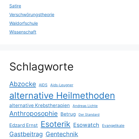
Satire
Verschwörungstheorie
Waldorfschule
Wissenschaft
Schlagworte
Abzocke
AIDS
Aids-Leugner
alternative Heilmethoden
alternative Krebstherapien
Andreas Lichte
Anthroposophie
Betrug
Der Standard
Esoterik
Esowatch
Edzard Ernst
Evangelikale
Gastbeitrag
Gentechnik