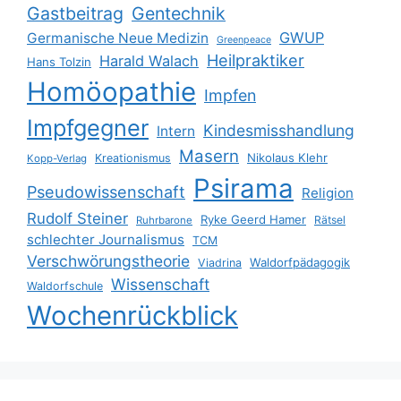
Gastbeitrag
Gentechnik
GWUP
Germanische Neue Medizin
Greenpeace
Heilpraktiker
Harald Walach
Hans Tolzin
Homöopathie
Impfen
Impfgegner
Kindesmisshandlung
Intern
Masern
Nikolaus Klehr
Kreationismus
Kopp-Verlag
Psirama
Pseudowissenschaft
Religion
Rudolf Steiner
Ryke Geerd Hamer
Rätsel
Ruhrbarone
schlechter Journalismus
TCM
Verschwörungstheorie
Waldorfpädagogik
Viadrina
Wissenschaft
Waldorfschule
Wochenrückblick