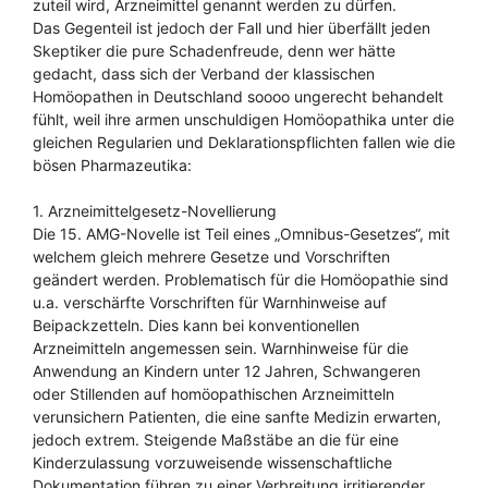
zuteil wird, Arzneimittel genannt werden zu dürfen.
Das Gegenteil ist jedoch der Fall und hier überfällt jeden
Skeptiker die pure Schadenfreude, denn wer hätte
gedacht, dass sich der Verband der klassischen
Homöopathen in Deutschland soooo ungerecht behandelt
fühlt, weil ihre armen unschuldigen Homöopathika unter die
gleichen Regularien und Deklarationspflichten fallen wie die
bösen Pharmazeutika:
1. Arzneimittelgesetz-Novellierung
Die 15. AMG-Novelle ist Teil eines „Omnibus-Gesetzes“, mit
welchem gleich mehrere Gesetze und Vorschriften
geändert werden. Problematisch für die Homöopathie sind
u.a. verschärfte Vorschriften für Warnhinweise auf
Beipackzetteln. Dies kann bei konventionellen
Arzneimitteln angemessen sein. Warnhinweise für die
Anwendung an Kindern unter 12 Jahren, Schwangeren
oder Stillenden auf homöopathischen Arzneimitteln
verunsichern Patienten, die eine sanfte Medizin erwarten,
jedoch extrem. Steigende Maßstäbe an die für eine
Kinderzulassung vorzuweisende wissenschaftliche
Dokumentation führen zu einer Verbreitung irritierender