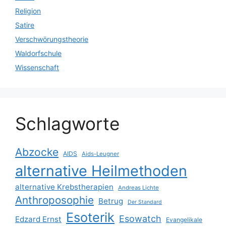
Religion
Satire
Verschwörungstheorie
Waldorfschule
Wissenschaft
Schlagworte
Abzocke
AIDS
Aids-Leugner
alternative Heilmethoden
alternative Krebstherapien
Andreas Lichte
Anthroposophie
Betrug
Der Standard
Esoterik
Esowatch
Edzard Ernst
Evangelikale