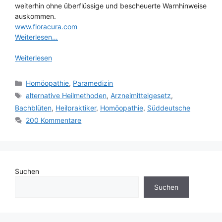
weiterhin ohne überflüssige und bescheuerte Warnhinweise
auskommen.
www.floracura.com
Weiterlesen…
Weiterlesen
Kategorien
Homöopathie
,
Paramedizin
Schlagwörter
alternative Heilmethoden
,
Arzneimittelgesetz
,
Bachblüten
,
Heilpraktiker
,
Homöopathie
,
Süddeutsche
200 Kommentare
Suchen
Suchen