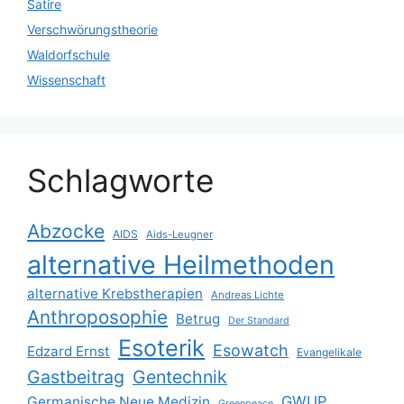
Satire
Verschwörungstheorie
Waldorfschule
Wissenschaft
Schlagworte
Abzocke
AIDS
Aids-Leugner
alternative Heilmethoden
alternative Krebstherapien
Andreas Lichte
Anthroposophie
Betrug
Der Standard
Esoterik
Esowatch
Edzard Ernst
Evangelikale
Gastbeitrag
Gentechnik
GWUP
Germanische Neue Medizin
Greenpeace