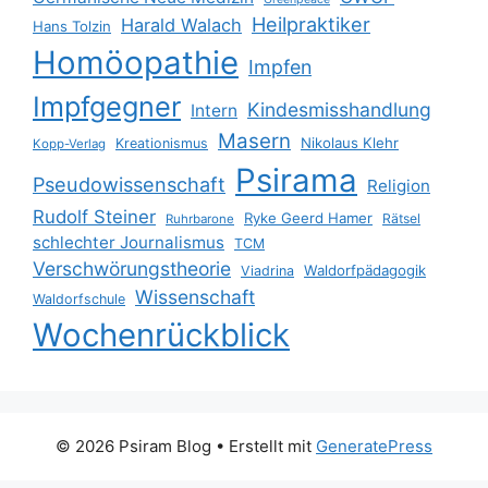
Heilpraktiker
Harald Walach
Hans Tolzin
Homöopathie
Impfen
Impfgegner
Kindesmisshandlung
Intern
Masern
Nikolaus Klehr
Kreationismus
Kopp-Verlag
Psirama
Pseudowissenschaft
Religion
Rudolf Steiner
Ryke Geerd Hamer
Rätsel
Ruhrbarone
schlechter Journalismus
TCM
Verschwörungstheorie
Waldorfpädagogik
Viadrina
Wissenschaft
Waldorfschule
Wochenrückblick
© 2026 Psiram Blog
• Erstellt mit
GeneratePress