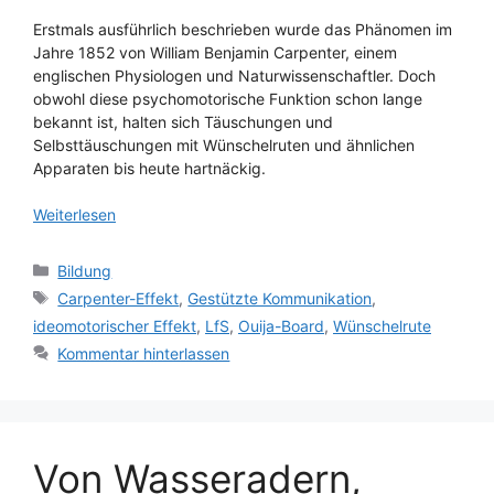
Erstmals ausführlich beschrieben wurde das Phänomen im
Jahre 1852 von William Benjamin Carpenter, einem
englischen Physiologen und Naturwissenschaftler. Doch
obwohl diese psychomotorische Funktion schon lange
bekannt ist, halten sich Täuschungen und
Selbsttäuschungen mit Wünschelruten und ähnlichen
Apparaten bis heute hartnäckig.
Weiterlesen
Kategorien
Bildung
Schlagwörter
Carpenter-Effekt
,
Gestützte Kommunikation
,
ideomotorischer Effekt
,
LfS
,
Ouija-Board
,
Wünschelrute
Kommentar hinterlassen
Von Wasseradern,