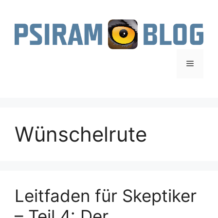
Zum
Inhalt
springen
Menü
Wünschelrute
Leitfaden für Skeptiker
– Teil 4: Der