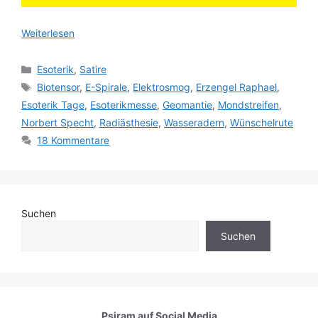
Weiterlesen
Kategorien
Esoterik
,
Satire
Schlagwörter
Biotensor
,
E-Spirale
,
Elektrosmog
,
Erzengel Raphael
,
Esoterik Tage
,
Esoterikmesse
,
Geomantie
,
Mondstreifen
,
Norbert Specht
,
Radiästhesie
,
Wasseradern
,
Wünschelrute
18 Kommentare
Suchen
Suchen
Psiram auf
Social Media