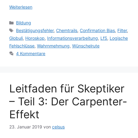
Weiterlesen
Kategorien
Bildung
Schlagwörter
Bestätigungsfehler
,
Chemtrails
,
Confirmation Bias
,
Filter
,
Globuli
,
Horoskop
,
Informationsverarbeitung
,
LfS
,
Logische
Fehlschlüsse
,
Wahrnmehmung
,
Wünschelrute
4 Kommentare
Leitfaden für Skeptiker
– Teil 3: Der Carpenter-
Effekt
23. Januar 2019
von
celsus