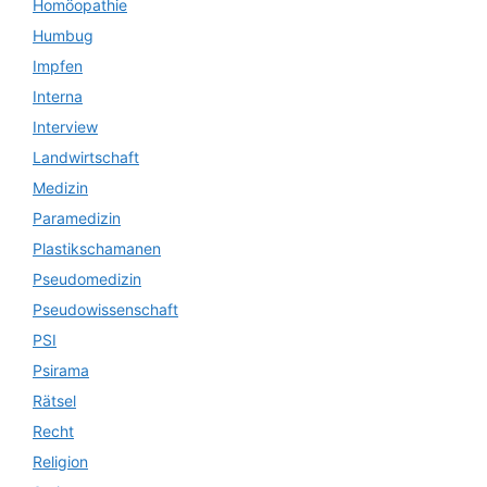
Homöopathie
Humbug
Impfen
Interna
Interview
Landwirtschaft
Medizin
Paramedizin
Plastikschamanen
Pseudomedizin
Pseudowissenschaft
PSI
Psirama
Rätsel
Recht
Religion