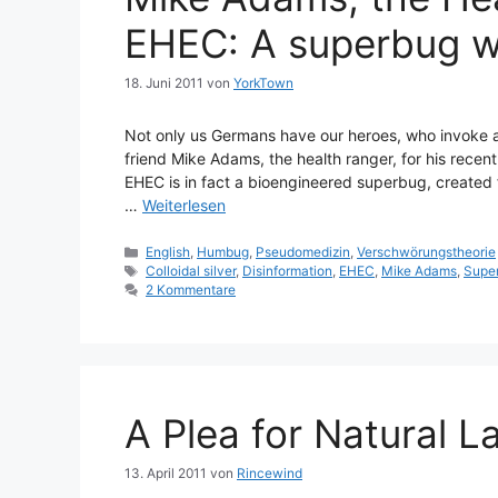
EHEC: A superbug wit
18. Juni 2011
von
YorkTown
Not only us Germans have our heroes, who invoke a
friend Mike Adams, the health ranger, for his recent
EHEC is in fact a bioengineered superbug, created f
…
Weiterlesen
Kategorien
English
,
Humbug
,
Pseudomedizin
,
Verschwörungstheorie
Schlagwörter
Colloidal silver
,
Disinformation
,
EHEC
,
Mike Adams
,
Supe
2 Kommentare
A Plea for Natural L
13. April 2011
von
Rincewind