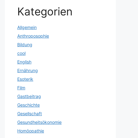
Kategorien
Allgemein
Anthroposophie
Bildung
cool
English
Ernährung
Esoterik
Film
Gastbeitrag
Geschichte
Gesellschaft
Gesundheitsökonomie
Homöopathie