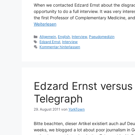
When we contacted Edzard Ernst about the disgrace
opportunity to do a full interview. It was very inte
the first Professor of Complementary Medicine, and m
Weiterlesen
Kategorien
Allgemein
,
English
,
Interview
,
Pseudomedizin
Schlagwörter
Edzard Ernst
,
Interview
Kommentar hinterlassen
Edzard Ernst versus 
Telegraph
29. August 2011
von
YorkTown
Bitte beachten, dieser Artikel existiert auch auf D
weeks, we blogged a lot about poor journalism in G