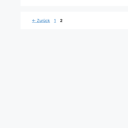
Seite
Seite
←
Zurück
1
2