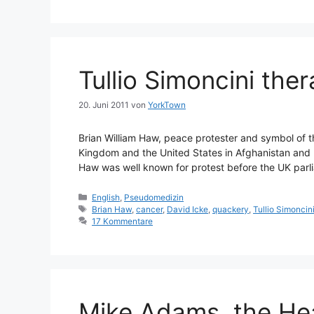
Tullio Simoncini the
20. Juni 2011
von
YorkTown
Brian William Haw, peace protester and symbol of t
Kingdom and the United States in Afghanistan and lat
Haw was well known for protest before the UK parl
Kategorien
English
,
Pseudomedizin
Schlagwörter
Brian Haw
,
cancer
,
David Icke
,
quackery
,
Tullio Simoncin
17 Kommentare
Mike Adams, the Hea