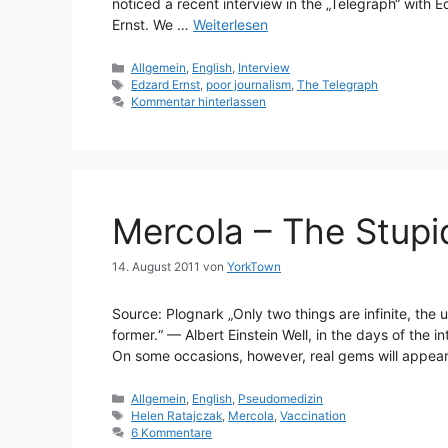
noticed a recent interview in the „Telegraph“ with
Ernst. We …
Weiterlesen
Kategorien
Allgemein
,
English
,
Interview
Schlagwörter
Edzard Ernst
,
poor journalism
,
The Telegraph
Kommentar hinterlassen
Mercola – The Stupid
14. August 2011
von
YorkTown
Source: Plognark „Only two things are infinite, the
former.“ — Albert Einstein Well, in the days of the i
On some occasions, however, real gems will appear
Kategorien
Allgemein
,
English
,
Pseudomedizin
Schlagwörter
Helen Ratajczak
,
Mercola
,
Vaccination
6 Kommentare