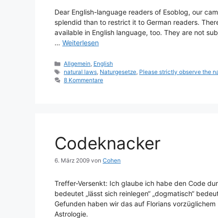
Dear English-language readers of Esoblog, our cam
splendid than to restrict it to German readers. The
available in English language, too. They are not su
…
Weiterlesen
Kategorien
Allgemein
,
English
Schlagwörter
natural laws
,
Naturgesetze
,
Please strictly observe the n
8 Kommentare
Codeknacker
6. März 2009
von
Cohen
Treffer-Versenkt: Ich glaube ich habe den Code dur
bedeutet „lässt sich reinlegen“ „dogmatisch“ bedeut
Gefunden haben wir das auf Florians vorzüglichem B
Astrologie.