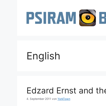
Zum
Inhalt
springen
English
Edzard Ernst and th
4. September 2011
von
YorkTown