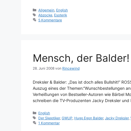
Kategorien
Allgemein
,
English
Schlagwörter
Abzocke
,
Esoterik
5 Kommentare
Mensch, der Balder!
28. Juni 2008
von
Rincewind
Dreksler & Balder: „Das ist doch alles Bullshit!“ R
Auszug eines der Themen:“Wunschbestellungen ans 
Verheißungen von Bestseller-Autoren wie Bärbel Moh
schreiben die TV-Produzenten Jacky Dreksler und H
Kategorien
English
Schlagwörter
Der Skeptiker
,
GWUP
,
Hugo Egon Balder
,
Jacky Dreksler
,
1 Kommentar