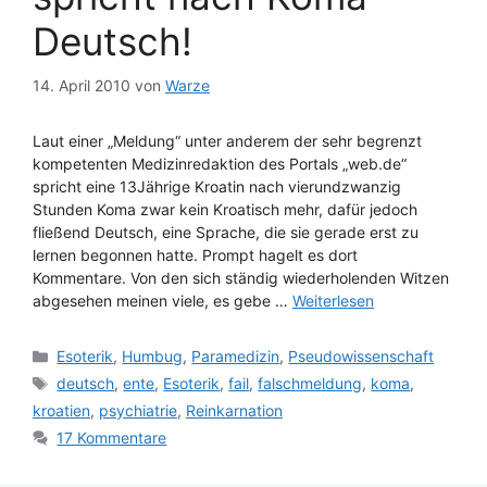
Deutsch!
14. April 2010
von
Warze
Laut einer „Meldung“ unter anderem der sehr begrenzt
kompetenten Medizinredaktion des Portals „web.de“
spricht eine 13Jährige Kroatin nach vierundzwanzig
Stunden Koma zwar kein Kroatisch mehr, dafür jedoch
fließend Deutsch, eine Sprache, die sie gerade erst zu
lernen begonnen hatte. Prompt hagelt es dort
Kommentare. Von den sich ständig wiederholenden Witzen
abgesehen meinen viele, es gebe …
Weiterlesen
Kategorien
Esoterik
,
Humbug
,
Paramedizin
,
Pseudowissenschaft
Schlagwörter
deutsch
,
ente
,
Esoterik
,
fail
,
falschmeldung
,
koma
,
kroatien
,
psychiatrie
,
Reinkarnation
17 Kommentare