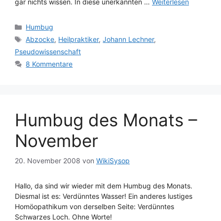
gar nichts wissen. In diese unerkannten …
Weiterlesen
Kategorien
Humbug
Schlagwörter
Abzocke
,
Heilpraktiker
,
Johann Lechner
,
Pseudowissenschaft
8 Kommentare
Humbug des Monats –
November
20. November 2008
von
WikiSysop
Hallo, da sind wir wieder mit dem Humbug des Monats.
Diesmal ist es: Verdünntes Wasser! Ein anderes lustiges
Homöopathikum von derselben Seite: Verdünntes
Schwarzes Loch. Ohne Worte!