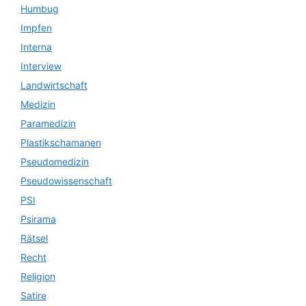
Humbug
Impfen
Interna
Interview
Landwirtschaft
Medizin
Paramedizin
Plastikschamanen
Pseudomedizin
Pseudowissenschaft
PSI
Psirama
Rätsel
Recht
Religion
Satire