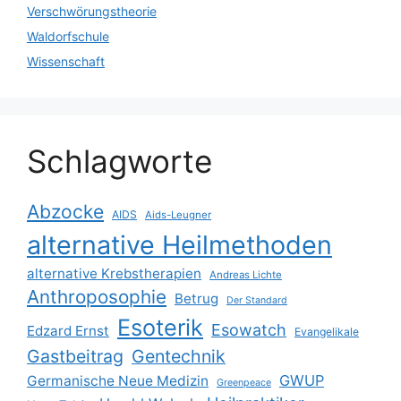
Verschwörungstheorie
Waldorfschule
Wissenschaft
Schlagworte
Abzocke
AIDS
Aids-Leugner
alternative Heilmethoden
alternative Krebstherapien
Andreas Lichte
Anthroposophie
Betrug
Der Standard
Esoterik
Esowatch
Edzard Ernst
Evangelikale
Gastbeitrag
Gentechnik
GWUP
Germanische Neue Medizin
Greenpeace