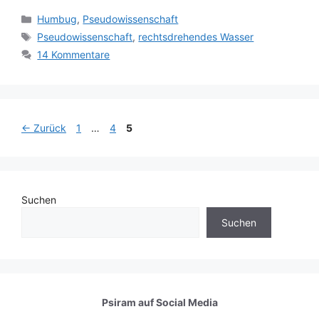
Kategorien
Humbug
,
Pseudowissenschaft
Schlagwörter
Pseudowissenschaft
,
rechtsdrehendes Wasser
14 Kommentare
Seite
Seite
Seite
←
Zurück
1
…
4
5
Suchen
Suchen
Psiram auf
Social Media