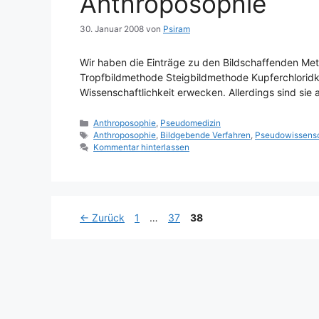
Anthroposophie
30. Januar 2008
von
Psiram
Wir haben die Einträge zu den Bildschaffenden Me
Tropfbildmethode Steigbildmethode Kupferchloridkr
Wissenschaftlichkeit erwecken. Allerdings sind sie
Kategorien
Anthroposophie
,
Pseudomedizin
Schlagwörter
Anthroposophie
,
Bildgebende Verfahren
,
Pseudowissens
Kommentar hinterlassen
Seite
Seite
Seite
←
Zurück
1
…
37
38