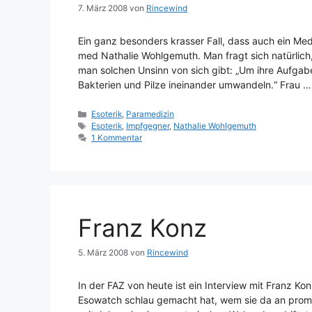
7. März 2008
von
Rincewind
Ein ganz besonders krasser Fall, dass auch ein Medi
med Nathalie Wohlgemuth. Man fragt sich natürlich
man solchen Unsinn von sich gibt: „Um ihre Aufgabe
Bakterien und Pilze ineinander umwandeln.“ Frau 
Kategorien
Esoterik
,
Paramedizin
Schlagwörter
Esoterik
,
Impfgegner
,
Nathalie Wohlgemuth
1 Kommentar
Franz Konz
5. März 2008
von
Rincewind
In der FAZ von heute ist ein Interview mit Franz Ko
Esowatch schlau gemacht hat, wem sie da an promin