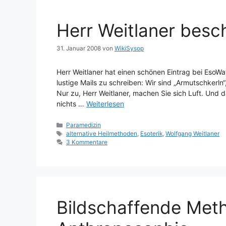
Herr Weitlaner besc
31. Januar 2008
von
WikiSysop
Herr Weitlaner hat einen schönen Eintrag bei EsoWatc
lustige Mails zu schreiben: Wir sind „Armutschkerln“
Nur zu, Herr Weitlaner, machen Sie sich Luft. Und
nichts …
Weiterlesen
Kategorien
Paramedizin
Schlagwörter
alternative Heilmethoden
,
Esoterik
,
Wolfgang Weitlaner
3 Kommentare
Bildschaffende Met