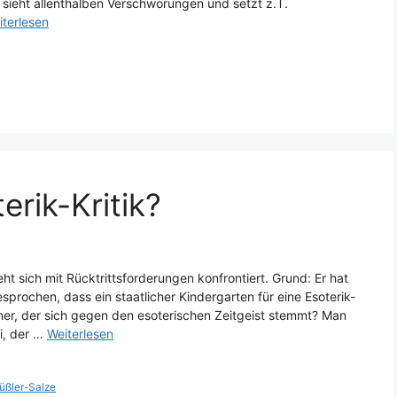
, sieht allenthalben Verschwörungen und setzt z.T.
iterlesen
erik-Kritik?
ht sich mit Rücktrittsforderungen konfrontiert. Grund: Er hat
prochen, dass ein staatlicher Kindergarten für eine Esoterik-
üner, der sich gegen den esoterischen Zeitgeist stemmt? Man
ei, der …
Weiterlesen
üßler-Salze