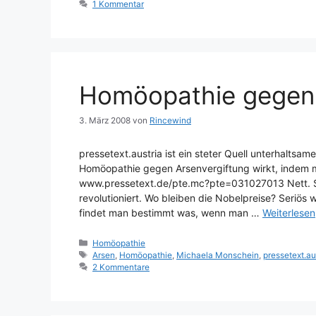
1 Kommentar
Homöopathie gegen 
3. März 2008
von
Rincewind
pressetext.austria ist ein steter Quell unterhaltsa
Homöopathie gegen Arsenvergiftung wirkt, indem m
www.pressetext.de/pte.mc?pte=031027013 Nett. Sc
revolutioniert. Wo bleiben die Nobelpreise? Seriös
findet man bestimmt was, wenn man …
Weiterlesen
Kategorien
Homöopathie
Schlagwörter
Arsen
,
Homöopathie
,
Michaela Monschein
,
pressetext.au
2 Kommentare