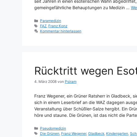
seit Jahren in einen esoterischen Wahn abgedriftet
gemeingefährliche Behauptungen zu Medizin …
We
Kategorien
Paramedizin
Schlagwörter
FAZ
,
Franz Konz
Kommentar hinterlassen
Rücktritt wegen Esot
4. März 2008
von
Psiram
Franz Wegener, ein Grüner Ratsherr in Gladbeck, sie
sich in einem Leserbrief an die WAZ dagegen ausges
Veranstaltung über Schüßler-Salze hergibt. Ein Gr
höre und staune. Die Grünen, ist das nicht die Part
Kategorien
Pseudomedizin
Schlagwörter
Die Grünen
,
Franz Wegener
,
Gladbeck
,
Kindergarten
,
Sch