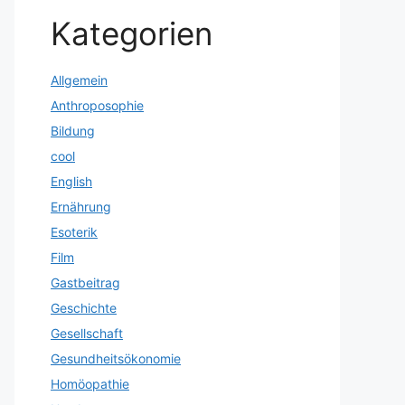
Kategorien
Allgemein
Anthroposophie
Bildung
cool
English
Ernährung
Esoterik
Film
Gastbeitrag
Geschichte
Gesellschaft
Gesundheitsökonomie
Homöopathie