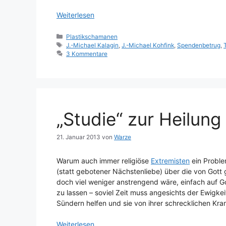
Weiterlesen
Kategorien
Plastikschamanen
Schlagwörter
J.-Michael Kalagin
,
J.-Michael Kohfink
,
Spendenbetrug
,
3 Kommentare
„Studie“ zur Heilun
21. Januar 2013
von
Warze
Warum auch immer religiöse
Extremisten
ein Proble
(statt gebotener Nächstenliebe) über die von Gott
doch viel weniger anstrengend wäre, einfach auf Go
zu lassen – soviel Zeit muss angesichts der Ewigkei
Sündern helfen und sie von ihrer schrecklichen Kran
Weiterlesen