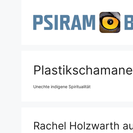
Zum
Inhalt
springen
Plastikschaman
Unechte indigene Spiritualität
Rachel Holzwarth au