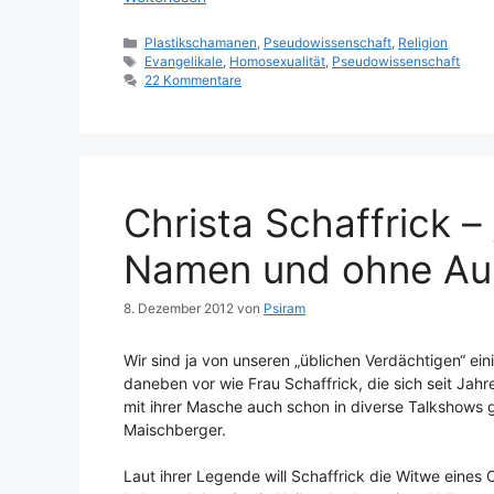
Kategorien
Plastikschamanen
,
Pseudowissenschaft
,
Religion
Schlagwörter
Evangelikale
,
Homosexualität
,
Pseudowissenschaft
22 Kommentare
Christa Schaffrick –
Namen und ohne Au
8. Dezember 2012
von
Psiram
Wir sind ja von unseren „üblichen Verdächtigen“ e
daneben vor wie Frau Schaffrick, die sich seit Jahr
mit ihrer Masche auch schon in diverse Talkshows g
Maischberger.
Laut ihrer Legende will Schaffrick die Witwe eines