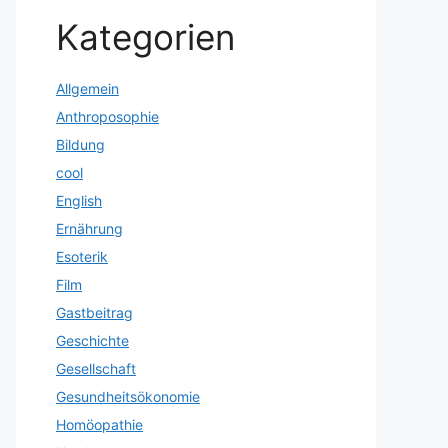
Kategorien
Allgemein
Anthroposophie
Bildung
cool
English
Ernährung
Esoterik
Film
Gastbeitrag
Geschichte
Gesellschaft
Gesundheitsökonomie
Homöopathie