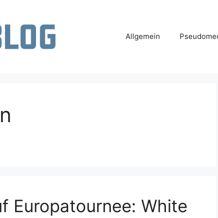
Allgemein
Pseudomed
en
f Europatournee: White