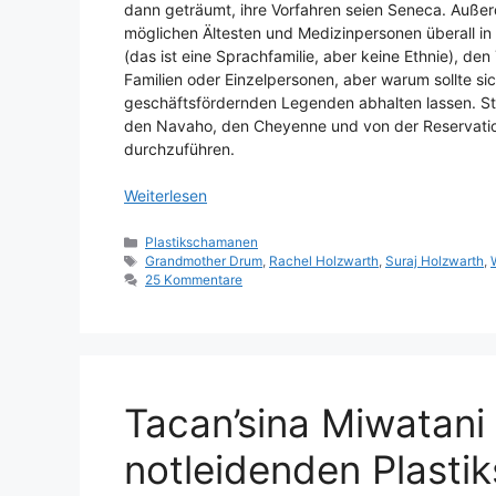
dann geträumt, ihre Vorfahren seien Seneca. Außerde
möglichen Ältesten und Medizinpersonen überall i
(das ist eine Sprachfamilie, aber keine Ethnie), den
Familien oder Einzelpersonen, aber warum sollte si
geschäftsfördernden Legenden abhalten lassen. Sta
den Navaho, den Cheyenne und von der Reservati
durchzuführen.
Weiterlesen
Kategorien
Plastikschamanen
Schlagwörter
Grandmother Drum
,
Rachel Holzwarth
,
Suraj Holzwarth
,
25 Kommentare
Tacan’sina Miwatani
notleidenden Plast