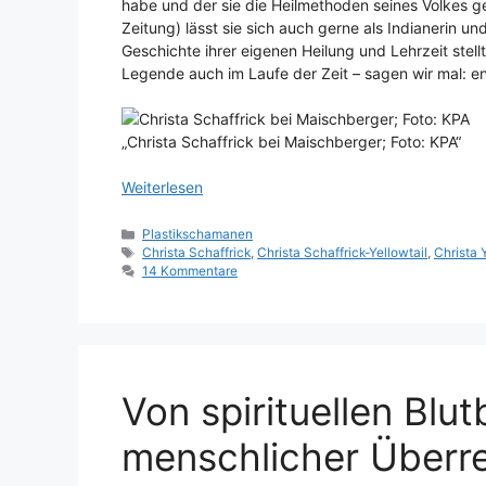
habe und der sie die Heilmethoden seines Volkes gele
Zeitung) lässt sie sich auch gerne als Indianerin u
Geschichte ihrer eigenen Heilung und Lehrzeit stell
Legende auch im Laufe der Zeit – sagen wir mal: en
„Christa Schaffrick bei Maischberger; Foto: KPA“
Weiterlesen
Kategorien
Plastikschamanen
Schlagwörter
Christa Schaffrick
,
Christa Schaffrick-Yellowtail
,
Christa 
14 Kommentare
Von spirituellen Blu
menschlicher Überre