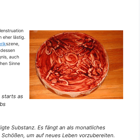
Menstruation
eher lästig.
rik
szene,
 dessen
nis, auch
chen Sinne
 starts as
mbs
ligte Substanz. Es fängt an als monatliches
Schößen, um auf neues Leben vorzubereiten.