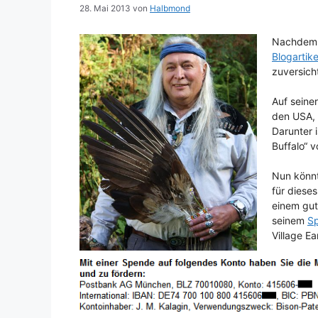
28. Mai 2013
von
Halbmond
Nachdem H
Blogartike
zuversich
Auf seiner
den USA, 
Darunter 
Buffalo“ v
Nun könnt
für diese
einem gut
seinem
S
Village Ea