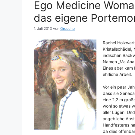
Ego Medicine Woman 
das eigene Portemo
1. Juli 2013
von
Groucho
Rachel Holzwart
Kristallschädel
indischen Backw
Namen „Ma Anand
Eines aber kam b
ehrliche Arbeit.
Vor ein paar Jah
dass sie Seneca
eine 2,2 m große
wohl so etwas w
aller Lügen. Und
angebliche Abst
Handfesteres na
da dies offenbar