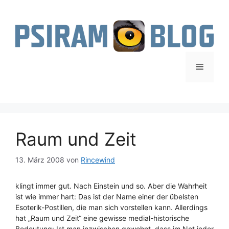
Zum
Inhalt
springen
Menü
Raum und Zeit
13. März 2008
von
Rincewind
klingt immer gut. Nach Einstein und so. Aber die Wahrheit
ist wie immer hart: Das ist der Name einer der übelsten
Esoterik-Postillen, die man sich vorstellen kann. Allerdings
hat „Raum und Zeit“ eine gewisse medial-historische
Bedeutung: Ist man inzwischen gewohnt, dass im Net jeder