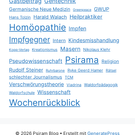
Gastbeitrag
Gentechnik
GWUP
Germanische Neue Medizin
Greenpeace
Heilpraktiker
Harald Walach
Hans Tolzin
Homöopathie
Impfen
Impfgegner
Kindesmisshandlung
Intern
Masern
Nikolaus Klehr
Kreationismus
Kopp-Verlag
Psirama
Pseudowissenschaft
Religion
Rudolf Steiner
Ryke Geerd Hamer
Rätsel
Ruhrbarone
schlechter Journalismus
TCM
Verschwörungstheorie
Waldorfpädagogik
Viadrina
Wissenschaft
Waldorfschule
Wochenrückblick
© 2026 Psiram Blog
• Erstellt mit
GeneratePress