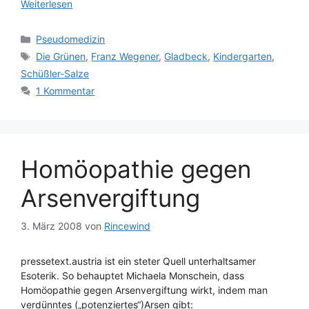
Weiterlesen
Kategorien
Pseudomedizin
Schlagwörter
Die Grünen
,
Franz Wegener
,
Gladbeck
,
Kindergarten
,
Schüßler-Salze
1 Kommentar
Homöopathie gegen
Arsenvergiftung
3. März 2008
von
Rincewind
pressetext.austria ist ein steter Quell unterhaltsamer
Esoterik. So behauptet Michaela Monschein, dass
Homöopathie gegen Arsenvergiftung wirkt, indem man
verdünntes („potenziertes“)Arsen gibt: