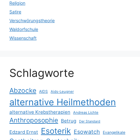
Religion
Satire
Verschwörungstheorie
Waldorfschule
Wissenschaft
Schlagworte
Abzocke
AIDS
Aids-Leugner
alternative Heilmethoden
alternative Krebstherapien
Andreas Lichte
Anthroposophie
Betrug
Der Standard
Esoterik
Esowatch
Edzard Ernst
Evangelikale