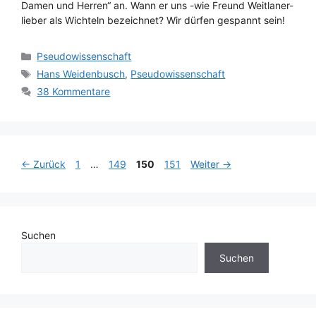
Damen und Herren“ an. Wann er uns -wie Freund Weitlaner-
lieber als Wichteln bezeichnet? Wir dürfen gespannt sein!
Kategorien
Pseudowissenschaft
Schlagwörter
Hans Weidenbusch
,
Pseudowissenschaft
38 Kommentare
Seite
Seite
Seite
Seite
←
Zurück
1
…
149
150
151
Weiter
→
Suchen
Suchen