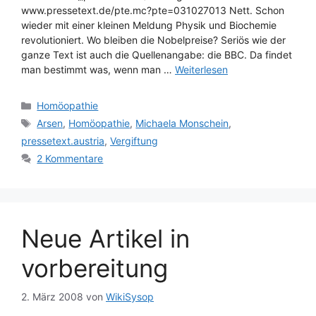
www.pressetext.de/pte.mc?pte=031027013 Nett. Schon
wieder mit einer kleinen Meldung Physik und Biochemie
revolutioniert. Wo bleiben die Nobelpreise? Seriös wie der
ganze Text ist auch die Quellenangabe: die BBC. Da findet
man bestimmt was, wenn man …
Weiterlesen
Kategorien
Homöopathie
Schlagwörter
Arsen
,
Homöopathie
,
Michaela Monschein
,
pressetext.austria
,
Vergiftung
2 Kommentare
Neue Artikel in
vorbereitung
2. März 2008
von
WikiSysop