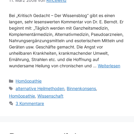
11. März 2008
von
Rincewind
Bei „Kritisch Gedacht – Der Wissensblog“ gibt es einen
langen, sehr lesenswerten Kommentar von Dr. E. Berndt. Er
beginnt mit: „Täglich werden mit Ganzheitsmedizin,
Komplementärmedizin, Alternativmedizin, Pseudoarzneien,
Nahrungsergänzungsmitteln und esoterischem Mitteln und
Geräten usw. Geschäfte gemacht. Die Angst vor
unheilbaren Krankheiten, krankmachender Umwelt,
Ernährung, Strahlen etc. und die Hoffnung auf
wundersame Heilung von chronischen und …
Weiterlesen
Kategorien
Homöopathie
Schlagwörter
alternative Heilmethoden
,
Binnenkonsens
,
Homöopathie
,
Wissenschaft
3 Kommentare