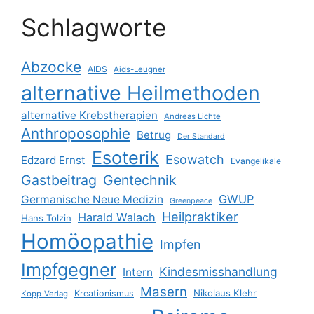
Schlagworte
Abzocke
AIDS
Aids-Leugner
alternative Heilmethoden
alternative Krebstherapien
Andreas Lichte
Anthroposophie
Betrug
Der Standard
Esoterik
Esowatch
Edzard Ernst
Evangelikale
Gastbeitrag
Gentechnik
GWUP
Germanische Neue Medizin
Greenpeace
Heilpraktiker
Harald Walach
Hans Tolzin
Homöopathie
Impfen
Impfgegner
Kindesmisshandlung
Intern
Masern
Nikolaus Klehr
Kreationismus
Kopp-Verlag