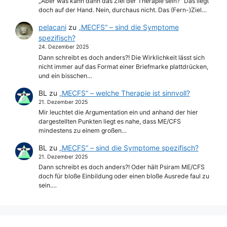
„Aber was kann dann das Ziel der Therapie sein?“ Das liegt
doch auf der Hand. Nein, durchaus nicht. Das (Fern-)Ziel…
pelacani
zu
„MECFS“ – sind die Symptome
spezifisch?
24. Dezember 2025
Dann schreibt es doch anders?! Die Wirklichkeit lässt sich
nicht immer auf das Format einer Briefmarke plattdrücken,
und ein bisschen…
BL
zu
„MECFS“ – welche Therapie ist sinnvoll?
21. Dezember 2025
Mir leuchtet die Argumentation ein und anhand der hier
dargestellten Punkten liegt es nahe, dass ME/CFS
mindestens zu einem großen…
BL
zu
„MECFS“ – sind die Symptome spezifisch?
21. Dezember 2025
Dann schreibt es doch anders?! Oder hält Psiram ME/CFS
doch für bloße Einbildung oder einen bloße Ausrede faul zu
sein.…