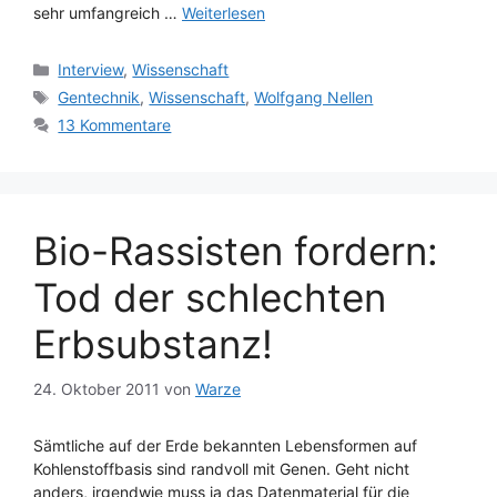
sehr umfangreich …
Weiterlesen
Kategorien
Interview
,
Wissenschaft
Schlagwörter
Gentechnik
,
Wissenschaft
,
Wolfgang Nellen
13 Kommentare
Bio-Rassisten fordern:
Tod der schlechten
Erbsubstanz!
24. Oktober 2011
von
Warze
Sämtliche auf der Erde bekannten Lebensformen auf
Kohlenstoffbasis sind randvoll mit Genen. Geht nicht
anders, irgendwie muss ja das Datenmaterial für die