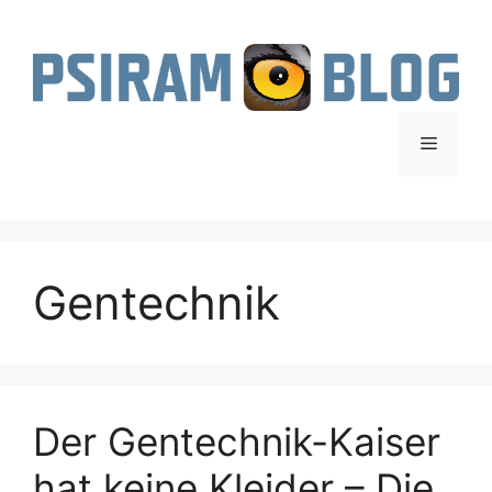
Zum
Inhalt
springen
Menü
Gentechnik
Der Gentechnik-Kaiser
hat keine Kleider – Die