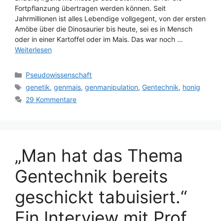
Fortpflanzung übertragen werden können. Seit
Jahrmillionen ist alles Lebendige vollgegent, von der ersten
Amöbe über die Dinosaurier bis heute, sei es in Mensch
oder in einer Kartoffel oder im Mais. Das war noch …
Weiterlesen
Kategorien
Pseudowissenschaft
Schlagwörter
genetik
,
genmais
,
genmanipulation
,
Gentechnik
,
honig
29 Kommentare
„Man hat das Thema
Gentechnik bereits
geschickt tabuisiert.“
Ein Interview mit Prof.