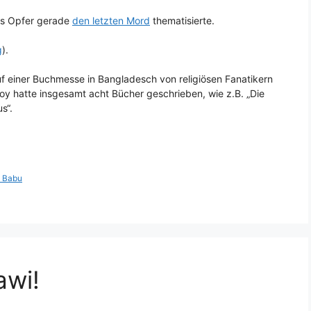
das Opfer gerade
den letzten Mord
thematisierte.
g
).
uf einer Buchmesse in Bangladesch von religiösen Fanatikern
oy hatte insgesamt acht Bücher geschrieben, wie z.B. „Die
s“.
 Babu
awi!