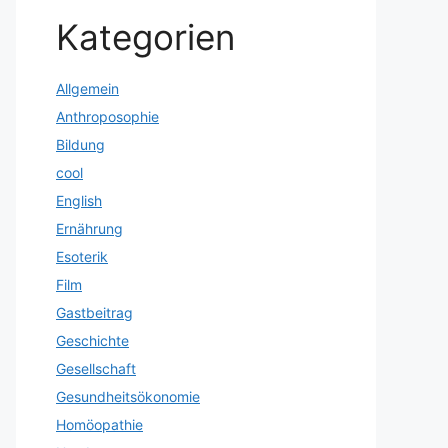
Kategorien
Allgemein
Anthroposophie
Bildung
cool
English
Ernährung
Esoterik
Film
Gastbeitrag
Geschichte
Gesellschaft
Gesundheitsökonomie
Homöopathie