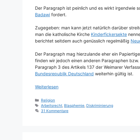
Der Paragraph ist peinlich und es wirkt irgendwie s
Badawi
fordert.
Zugegeben: man kann jetzt natürlich darüber streit
man die katholische Kirche
Kinderfickersekte
nenne
berichtet seitdem auch genüsslich regelmäßig
Neue
Der Paragraph mag hierzulande eher ein Papiertiger 
finden wir jedoch einen anderen Paragraphen bzw.
Paragraph 3 des Artikels 137 der Weimarer Verfass
Bundesrepublik Deutschland
weiterhin gültig ist.
Weiterlesen
Kategorien
Religion
Schlagwörter
Arbeitsrecht
,
Blasphemie
,
Diskriminierung
31 Kommentare