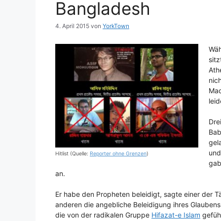
Bangladesh
4. April 2015
von
YorkTown
Wäh
sit
Ath
nic
Mac
lei
Dre
Bab
gel
und
Hitlist (Quelle:
Reporter ohne Grenzen
)
gab
an.
Er habe den Propheten beleidigt, sagte einer der T
anderen die angebliche Beleidigung ihres Glaubens z
die von der radikalen Gruppe
Hifazat-e Islam
geführ