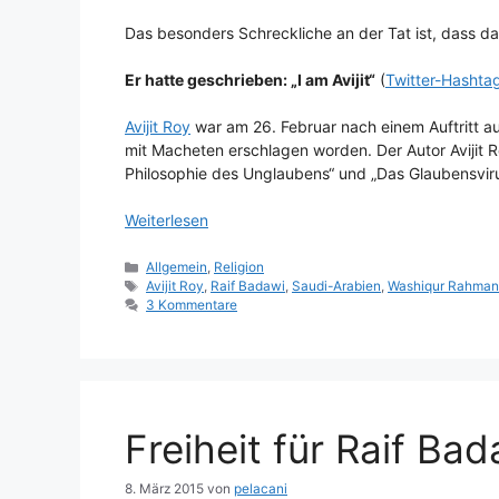
Das besonders Schreckliche an der Tat ist, dass 
Er hatte geschrieben: „I am Avijit“
(
Twitter-Hashta
Avijit Roy
war am 26. Februar nach einem Auftritt a
mit Macheten erschlagen worden. Der Autor Avijit R
Philosophie des Unglaubens“ und „Das Glaubensviru
Weiterlesen
Kategorien
Allgemein
,
Religion
Schlagwörter
Avijit Roy
,
Raif Badawi
,
Saudi-Arabien
,
Washiqur Rahman
3 Kommentare
Freiheit für Raif Bad
8. März 2015
von
pelacani