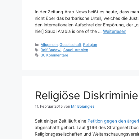
In der Zeitung Arab News heißt es heute, dass man 
nicht über das barbarische Urteil, welches die Just
den internationalen Aufschrei der Empörung, der „ge
hier] Saudi Arabia is one of the …
Weiterlesen
Kategorien
Allgemein
,
Gesellschaft
,
Religion
Schlagwörter
Raif Badawi
,
Saudi-Arabien
30 Kommentare
Religiöse Diskrimini
11. Februar 2015
von
Mr. Bojangles
Seit einiger Zeit läuft eine
Petition gegen den ärge
abgeschafft gehört. Laut §166 des Strafgesetzbuc
Religionsgesellschaften und Weltanschauungsverein