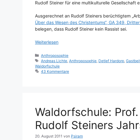
Rudolf Steiner für eine multikulturelle Gesellschaf
Ausgerechnet an Rudolf Steiners berüchtigtem „Arb
Über das Wesen des Christentums“, GA 349, Dritter
belegen, dass Rudolf Steiner kein Rassist sei.
Weiterlesen
Kategorien
Anthroposophie
Schlagwörter
Andreas Lichte
,
Anthroposophie
,
Detlef Hardorp
,
Gastbei
Waldorfschule
43 Kommentare
Waldorfschule: Prof.
Rudolf Steiners Jahr
20. August 2011
von
Psiram