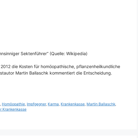
sinniger Sektenführer“ (Quelle: Wikipedia)
r 2012 die Kosten für homöopathische, pflanzenheilkundliche
tautor Martin Ballaschk kommentiert die Entscheidung.
g
,
Homöopathie
,
Impfgegner
,
Karma
,
Krankenkasse
,
Martin Ballaschk
,
r Krankenkasse