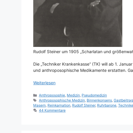
Rudolf Steiner um 1905 „Scharlatan und größenwahn
Die „Techniker Krankenkasse“ (TK) will ab 1. Janua
und anthroposophische Medikamente erstatten. Gas
Weiterlesen
Kategorien
Anthroposophie
,
Medizin
,
Pseudomedizin
Schlagwörter
Anthroposophische Medizin
,
Binnenkonsens
,
Gastbeitra
Masern
,
Reinkarnation
,
Rudolf Steiner
,
Ruhrbarone
,
Technike
44 Kommentare