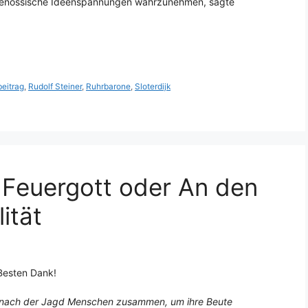
tgenössische Ideenspannungen wahrzunehmen, sagte
eitrag
,
Rudolf Steiner
,
Ruhrbarone
,
Sloterdijk
 Feuergott oder An den
ität
 Besten Dank!
al nach der Jagd Menschen zusammen, um ihre Beute