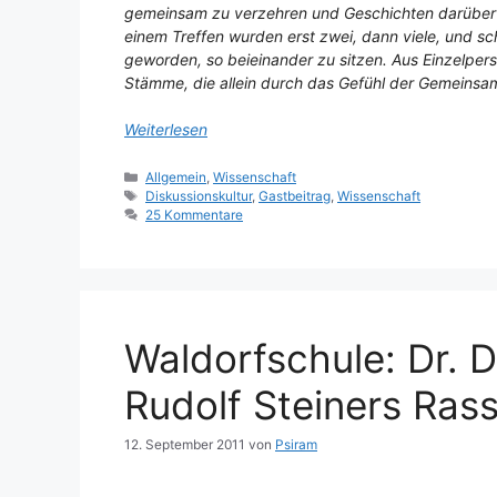
gemeinsam zu verzehren und Geschichten darüber a
einem Treffen wurden erst zwei, dann viele, und sch
geworden, so beieinander zu sitzen. Aus Einzelpe
Stämme, die allein durch das Gefühl der Gemeinsa
Weiterlesen
Kategorien
Allgemein
,
Wissenschaft
Schlagwörter
Diskussionskultur
,
Gastbeitrag
,
Wissenschaft
25 Kommentare
Waldorfschule: Dr. D
Rudolf Steiners Rass
12. September 2011
von
Psiram