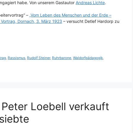
t engagiert habe. Von unserem Gastautor
Andreas Lichte
.
eitervortrag“ –
„Vom Leben des Menschen und der Erde –
 Vortrag, Dornach, 3. März 1923
– versucht Detlef Hardorp zu
trag
,
Rassismus
,
Rudolf Steiner
,
Ruhrbarone
,
Waldorfpädagogik
,
 Peter Loebell verkauft
siebte