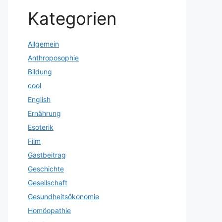
Kategorien
Allgemein
Anthroposophie
Bildung
cool
English
Ernährung
Esoterik
Film
Gastbeitrag
Geschichte
Gesellschaft
Gesundheitsökonomie
Homöopathie