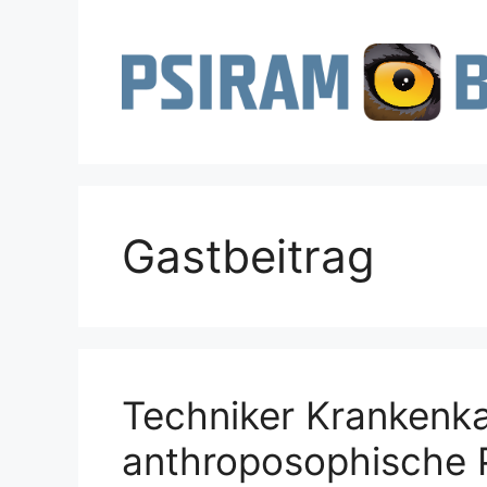
Zum
Inhalt
springen
Gastbeitrag
Techniker Krankenka
anthroposophische 