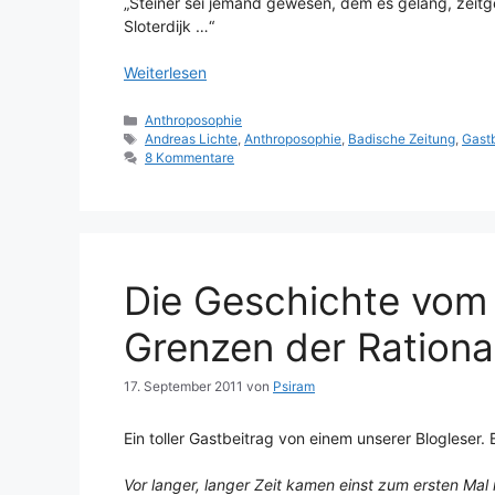
„Steiner sei jemand gewesen, dem es gelang, zei
Sloterdijk …“
Weiterlesen
Kategorien
Anthroposophie
Schlagwörter
Andreas Lichte
,
Anthroposophie
,
Badische Zeitung
,
Gastb
8 Kommentare
Die Geschichte vom
Grenzen der Rational
17. September 2011
von
Psiram
Ein toller Gastbeitrag von einem unserer Blogleser.
Vor langer, langer Zeit kamen einst zum ersten M