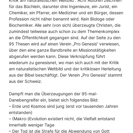
Kritik am naturalistischen Weltbild“. Acht Autoren zeichnen
für das Büchlein, darunter drei Ingenieure, ein Jurist, ein
Chemiker, ein Pfarrer, ein Mediziner und ein Bürger, dessen
Profession nicht näher benannt wird. Kein Biologe oder
Biochemiker. Alle sehr (von sich) überzeugte Christen, die
zumindest teilweise auch schon zu dem Themenkomplex
an die Öffentlichkeit gegangen sind. Auf der Seite zu den
95 Thesen wird auf einen Verein „Pro Genesis“ verwiesen,
über den eine ganze Bandbreite an Missionstätigkeiten
abgerufen werden kann. Diese Verknüpfung führt
wiederum zu genesisnet, wo man sich auch mit der Kritik
am naturalistischen Weltbild und der kritiklosen Herleitung
aus der Bibel beschäftigt. Der Verein „Pro Genesis“ stammt
aus der Schweiz.
Dampft man die Überzeugungen der 95-mal-
Danebengreifer ein, bietet sich folgendes Bild:
– Erde und Kosmos sind jung (erst vor tausenden Jahren
entstanden)
– (Makro-)Evolution existiert nicht, die Vielfalt entstand
innerhalb weniger Tage
– Der Tod ist die Strafe für die Abwendung von Gott