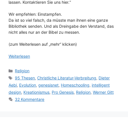
lassen. Kontaktieren Sie uns hier.“
Wir empfehlen: Einstampfen.
Da ist so viel falsch, da müsste man ihnen eine ganze
Bibliothek senden. Und als Dreingabe den Verstand, das
nicht alles nur an der Bibel zu messen.
(zum Weiterlesen auf „mehr“ klicken)
Weiterlesen
Kategorien
Religion
Schlagwörter
95 Thesen
,
Christliche Literatur-Verbreitung
,
Dieter
Aebi
,
Evolution
,
genesisnet
,
Homeschooling
,
intelligent
design
,
Kreationismus
,
Pro Genesis
,
Religion
,
Werner Gitt
32 Kommentare