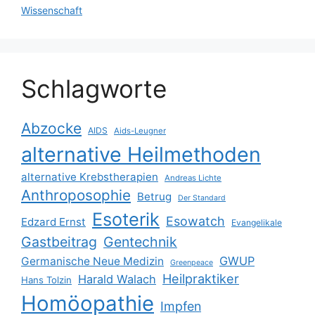
Wissenschaft
Schlagworte
Abzocke
AIDS
Aids-Leugner
alternative Heilmethoden
alternative Krebstherapien
Andreas Lichte
Anthroposophie
Betrug
Der Standard
Esoterik
Esowatch
Edzard Ernst
Evangelikale
Gastbeitrag
Gentechnik
GWUP
Germanische Neue Medizin
Greenpeace
Heilpraktiker
Harald Walach
Hans Tolzin
Homöopathie
Impfen