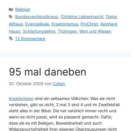
Kategorien
Religion
Schlagwörter
Bundesverdienstkreuz
,
Christine Lieberknecht
,
Dieter
Althaus
,
Evangelikale
,
Kreationismus
,
ProChrist
,
Reinhard
Haupt
,
Schöpfungslehre
,
Thüringen
,
Wort und Wissen
13 Kommentare
95 mal daneben
20. Oktober 2009
von
Cohen
Kreationisten
sind ein seltsames Völkchen: Was sie nicht
verstehen, gibt es nicht, 2 mal 3 sind 4 und im Zweifelsfall
steht alles in der Bibel. Die hat natürlich immer recht und
wenn es nicht passt, wird es passend gemacht. Dafür,
dass sie es mit Belegen, Beweisbarkeit und auch
Widerspruchsfreiheit ihrer eigenen Überzeugungen nicht