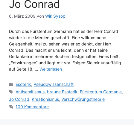
Jo Conrad
6. März 2009
von
WikiSysop
Durch das Fürstentum Germania hat es der Herr Conrad
wieder in die Medien geschafft. Eine willkommene
Gelegenheit, mal zu sehen was er so denkt, der Herr
Conrad. Das macht er uns leicht, denn er hat seine
Gedanken in mehreren Büchern festgehalten. Eines heißt
„Entwirrungen“ und liegt mir vor. Folgen Sie mir unauffällig
auf Seite 18, …
Weiterlesen
Kategorien
Esoterik
,
Pseudowissenschaft
Schlagwörter
Antisemitismus
,
braune Esoterik
,
Fürstentum Germania
,
Jo Conrad
,
Kreationismus
,
Verschwörungstheorie
100 Kommentare