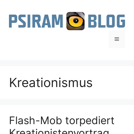
Zum
Inhalt
springen
Menü
Kreationismus
Flash-Mob torpediert
Kreationistenvortrag