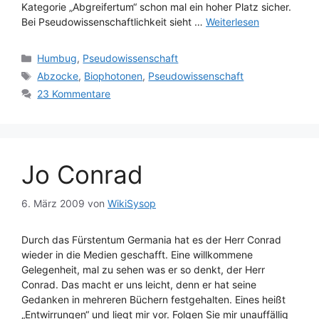
Kategorie „Abgreifertum“ schon mal ein hoher Platz sicher.
Bei Pseudowissenschaftlichkeit sieht …
Weiterlesen
Kategorien
Humbug
,
Pseudowissenschaft
Schlagwörter
Abzocke
,
Biophotonen
,
Pseudowissenschaft
23 Kommentare
Jo Conrad
6. März 2009
von
WikiSysop
Durch das Fürstentum Germania hat es der Herr Conrad
wieder in die Medien geschafft. Eine willkommene
Gelegenheit, mal zu sehen was er so denkt, der Herr
Conrad. Das macht er uns leicht, denn er hat seine
Gedanken in mehreren Büchern festgehalten. Eines heißt
„Entwirrungen“ und liegt mir vor. Folgen Sie mir unauffällig