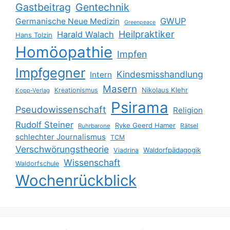
Gastbeitrag
Gentechnik
GWUP
Germanische Neue Medizin
Greenpeace
Heilpraktiker
Harald Walach
Hans Tolzin
Homöopathie
Impfen
Impfgegner
Kindesmisshandlung
Intern
Masern
Nikolaus Klehr
Kreationismus
Kopp-Verlag
Psirama
Pseudowissenschaft
Religion
Rudolf Steiner
Ryke Geerd Hamer
Rätsel
Ruhrbarone
schlechter Journalismus
TCM
Verschwörungstheorie
Waldorfpädagogik
Viadrina
Wissenschaft
Waldorfschule
Wochenrückblick