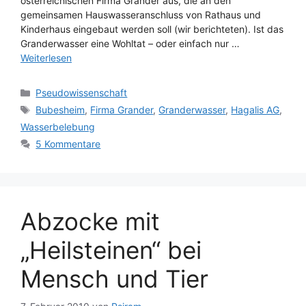
österreichischen Firma Grander aus, die an den
gemeinsamen Hauswasseranschluss von Rathaus und
Kinderhaus eingebaut werden soll (wir berichteten). Ist das
Granderwasser eine Wohltat – oder einfach nur …
Weiterlesen
Kategorien
Pseudowissenschaft
Schlagwörter
Bubesheim
,
Firma Grander
,
Granderwasser
,
Hagalis AG
,
Wasserbelebung
5 Kommentare
Abzocke mit
„Heilsteinen“ bei
Mensch und Tier