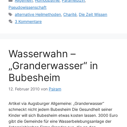
Allgemein
,
Homöopathie
,
Paramedizin
,
Pseudowissenschaft
Schlagwörter
alternative Heilmethoden
,
Charité
,
Die Zeit Wissen
3 Kommentare
Wasserwahn –
„Granderwasser“ in
Bubesheim
12. Februar 2010
von
Psiram
Artikel via Augsburger Allgemeine: „Granderwasser“
schmeckt nicht jedem Bubesheim Die Gesundheit seiner
Kinder will sich Bubesheim etwas kosten lassen. 3000 Euro
gibt die Gemeinde für eine Wasserbelebungsanlage der