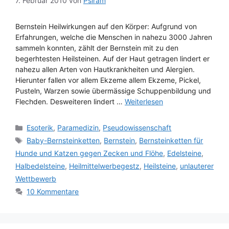
7. Februar 2010
von
Psiram
Bernstein Heilwirkungen auf den Körper: Aufgrund von
Erfahrungen, welche die Menschen in nahezu 3000 Jahren
sammeln konnten, zählt der Bernstein mit zu den
begerhtesten Heilsteinen. Auf der Haut getragen lindert er
nahezu allen Arten von Hautkrankheiten und Alergien.
Hierunter fallen vor allem Ekzeme allem Ekzeme, Pickel,
Pusteln, Warzen sowie übermässige Schuppenbildung und
Flechden. Desweiteren lindert …
Weiterlesen
Kategorien
Esoterik
,
Paramedizin
,
Pseudowissenschaft
Schlagwörter
Baby-Bernsteinketten
,
Bernstein
,
Bernsteinketten für
Hunde und Katzen gegen Zecken und Flöhe
,
Edelsteine
,
Halbedelsteine
,
Heilmittelwerbegestz
,
Heilsteine
,
unlauterer
Wettbewerb
10 Kommentare