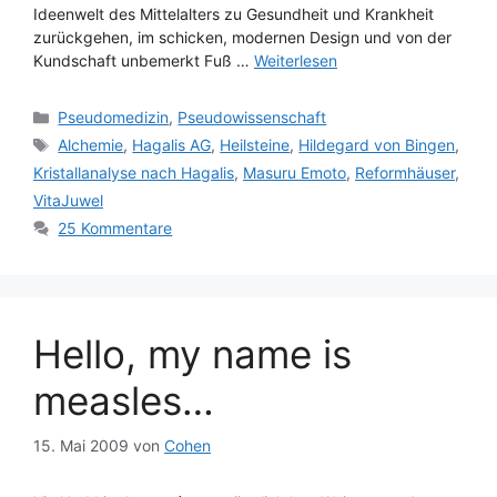
Ideenwelt des Mittelalters zu Gesundheit und Krankheit
zurückgehen, im schicken, modernen Design und von der
Kundschaft unbemerkt Fuß …
Weiterlesen
Kategorien
Pseudomedizin
,
Pseudowissenschaft
Schlagwörter
Alchemie
,
Hagalis AG
,
Heilsteine
,
Hildegard von Bingen
,
Kristallanalyse nach Hagalis
,
Masuru Emoto
,
Reformhäuser
,
VitaJuwel
25 Kommentare
Hello, my name is
measles…
15. Mai 2009
von
Cohen