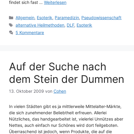
findet sich fast …
Weiterlesen
Kategorien
Allgemein
,
Esoterik
,
Paramedizin
,
Pseudowissenschaft
Schlagwörter
alternative Heilmethoden
,
DLF
,
Esoterik
5 Kommentare
Auf der Suche nach
dem Stein der Dummen
13. Oktober 2009
von
Cohen
In vielen Städten gibt es ja mittlerweile Mittelalter-Märkte,
die sich zunehmender Beliebtheit erfreuen. Allerlei
Nützliches, das handgearbeitet ist, vielerlei Unnützes aber
Nettes, auch einfach nur Schönes wird dort feilgeboten.
Überraschend ist jedoch, wenn Produkte, die auf die