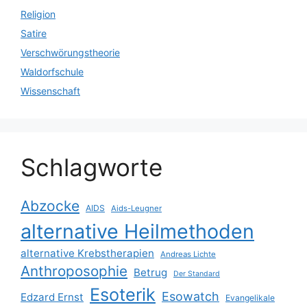
Religion
Satire
Verschwörungstheorie
Waldorfschule
Wissenschaft
Schlagworte
Abzocke
AIDS
Aids-Leugner
alternative Heilmethoden
alternative Krebstherapien
Andreas Lichte
Anthroposophie
Betrug
Der Standard
Esoterik
Esowatch
Edzard Ernst
Evangelikale