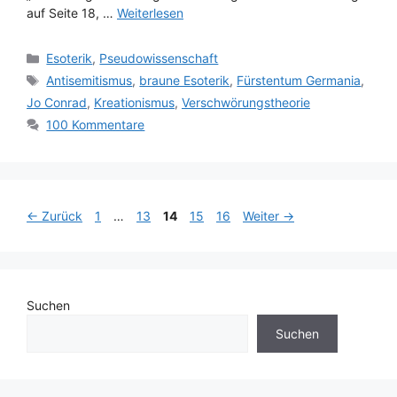
auf Seite 18, …
Weiterlesen
Kategorien
Esoterik
,
Pseudowissenschaft
Schlagwörter
Antisemitismus
,
braune Esoterik
,
Fürstentum Germania
,
Jo Conrad
,
Kreationismus
,
Verschwörungstheorie
100 Kommentare
Seite
Seite
Seite
Seite
Seite
←
Zurück
1
…
13
14
15
16
Weiter
→
Suchen
Suchen