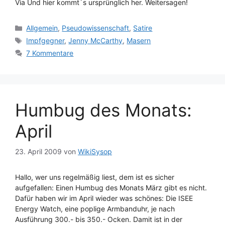
Via Und hier kommt´s ursprünglich her. Weitersagen!
Kategorien
Allgemein
,
Pseudowissenschaft
,
Satire
Schlagwörter
Impfgegner
,
Jenny McCarthy
,
Masern
7 Kommentare
Humbug des Monats:
April
23. April 2009
von
WikiSysop
Hallo, wer uns regelmäßig liest, dem ist es sicher
aufgefallen: Einen Humbug des Monats März gibt es nicht.
Dafür haben wir im April wieder was schönes: Die ISEE
Energy Watch, eine poplige Armbanduhr, je nach
Ausführung 300.- bis 350.- Ocken. Damit ist in der