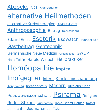
Abzocke
AIDS
Aids-Leugner
alternative Heilmethoden
alternative Krebstherapien
Andreas Lichte
Anthroposophie
Betrug
Der Standard
Esoterik
Esowatch
Edzard Ernst
Evangelikale
Gastbeitrag
Gentechnik
GWUP
Germanische Neue Medizin
Greenpeace
Heilpraktiker
Harald Walach
Hans Tolzin
Homöopathie
Impfen
Impfgegner
Kindesmisshandlung
Intern
Masern
Nikolaus Klehr
Kreationismus
Kopp-Verlag
Psirama
Pseudowissenschaft
Religion
Rudolf Steiner
Ryke Geerd Hamer
Rätsel
Ruhrbarone
schlechter Journalismus
TCM