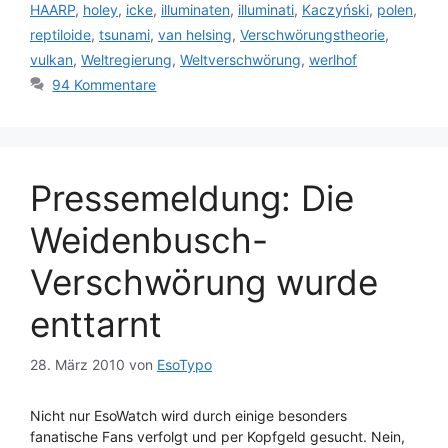
HAARP
,
holey
,
icke
,
illuminaten
,
illuminati
,
Kaczyński
,
polen
,
reptiloide
,
tsunami
,
van helsing
,
Verschwörungstheorie
,
vulkan
,
Weltregierung
,
Weltverschwörung
,
werlhof
94 Kommentare
Pressemeldung: Die
Weidenbusch-
Verschwörung wurde
enttarnt
28. März 2010
von
EsoTypo
Nicht nur EsoWatch wird durch einige besonders
fanatische Fans verfolgt und per Kopfgeld gesucht. Nein,