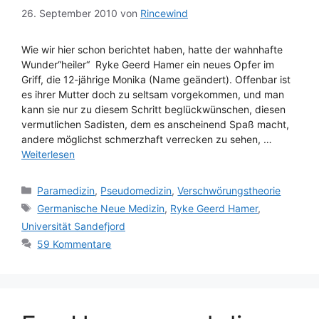
26. September 2010
von
Rincewind
Wie wir hier schon berichtet haben, hatte der wahnhafte
Wunder“heiler“ Ryke Geerd Hamer ein neues Opfer im
Griff, die 12-jährige Monika (Name geändert). Offenbar ist
es ihrer Mutter doch zu seltsam vorgekommen, und man
kann sie nur zu diesem Schritt beglückwünschen, diesen
vermutlichen Sadisten, dem es anscheinend Spaß macht,
andere möglichst schmerzhaft verrecken zu sehen, …
Weiterlesen
Kategorien
Paramedizin
,
Pseudomedizin
,
Verschwörungstheorie
Schlagwörter
Germanische Neue Medizin
,
Ryke Geerd Hamer
,
Universität Sandefjord
59 Kommentare