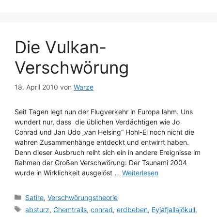
Die Vulkan-
Verschwörung
18. April 2010
von
Warze
Seit Tagen legt nun der Flugverkehr in Europa lahm. Uns
wundert nur, dass die üblichen Verdächtigen wie Jo
Conrad und Jan Udo „van Helsing“ Hohl-Ei noch nicht die
wahren Zusammenhänge entdeckt und entwirrt haben.
Denn dieser Ausbruch reiht sich ein in andere Ereignisse im
Rahmen der Großen Verschwörung: Der Tsunami 2004
wurde in Wirklichkeit ausgelöst …
Weiterlesen
Kategorien
Satire
,
Verschwörungstheorie
Schlagwörter
absturz
,
Chemtrails
,
conrad
,
erdbeben
,
Eyjafjallajökull
,