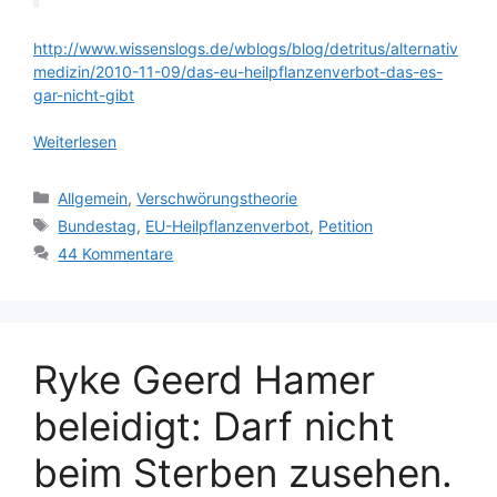
http://www.wissenslogs.de/wblogs/blog/detritus/alternativ
medizin/2010-11-09/das-eu-heilpflanzenverbot-das-es-
gar-nicht-gibt
Weiterlesen
Kategorien
Allgemein
,
Verschwörungstheorie
Schlagwörter
Bundestag
,
EU-Heilpflanzenverbot
,
Petition
44 Kommentare
Ryke Geerd Hamer
beleidigt: Darf nicht
beim Sterben zusehen.