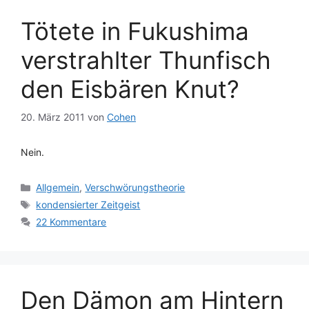
Tötete in Fukushima
verstrahlter Thunfisch
den Eisbären Knut?
20. März 2011
von
Cohen
Nein.
Kategorien
Allgemein
,
Verschwörungstheorie
Schlagwörter
kondensierter Zeitgeist
22 Kommentare
Den Dämon am Hintern