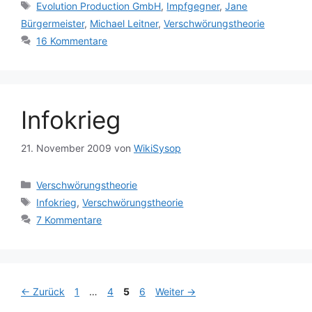
Schlagwörter
Evolution Production GmbH
,
Impfgegner
,
Jane
Bürgermeister
,
Michael Leitner
,
Verschwörungstheorie
16 Kommentare
Infokrieg
21. November 2009
von
WikiSysop
Kategorien
Verschwörungstheorie
Schlagwörter
Infokrieg
,
Verschwörungstheorie
7 Kommentare
Seite
Seite
Seite
Seite
←
Zurück
1
…
4
5
6
Weiter
→